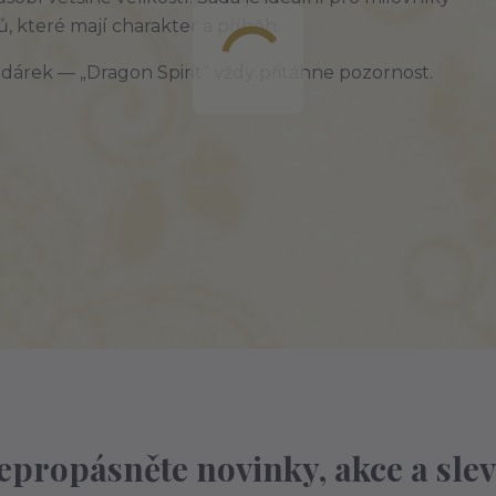
, které mají charakter a příběh.
í dárek — „Dragon Spirit“ vždy přitáhne pozornost.
epropásněte novinky, akce a slev