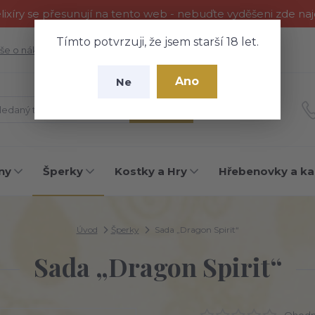
ixíry se přesunují na tento web - nebuďte vyděšeni zde na
Tímto potvrzuji, že jsem starší 18 let.
še o nákupu
Fotogalerie
Kontakty
Blog
Ano
Ne
Hledat
ny
Šperky
Kostky a Hry
Hřebenovky a ka
Úvod
Šperky
Sada „Dragon Spirit“
Sada „Dragon Spirit“