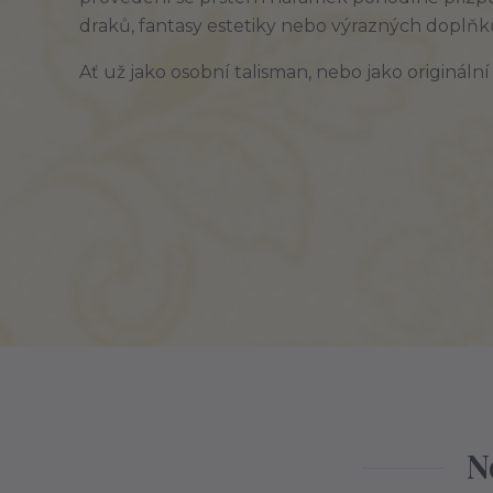
draků, fantasy estetiky nebo výrazných doplňků
Ať už jako osobní talisman, nebo jako origináln
N