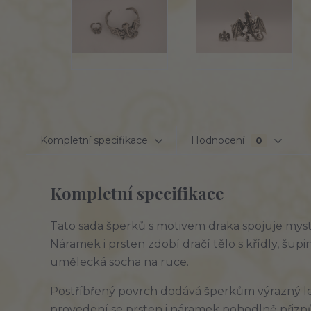
Kompletní specifikace
Hodnocení
0
Kompletní specifikace
Tato sada šperků s motivem draka spojuje myst
Náramek i prsten zdobí dračí tělo s křídly, šu
umělecká socha na ruce.
Postříbřený povrch dodává šperkům výrazný les
provedení se prsten i náramek pohodlně přizpůso