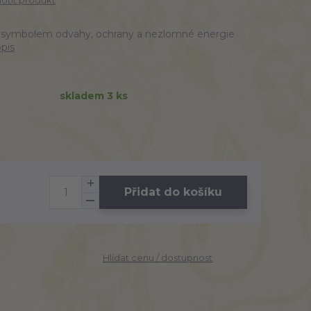
tit produkt
— symbolem odvahy, ochrany a nezlomné energie
opis
skladem 3 ks
Přidat do košíku
Hlídat cenu / dostupnost