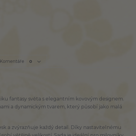
Komentáře
0
iku fantasy světa s elegantním kovovým designem. 
pinami a dynamickým tvarem, který působí jako malá 
k a zvýrazňuje každý detail. Díky nastavitelnému 
bí většině velikostí. Sada je ideální pro milovníky 