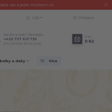
jdete vše a ještě mnohem víc
CZK
Přihlášení
Nevíte si rady? Zavolejte.
0
ks
+420 737 613 735
0 Kč
(Po-Pá 9:30-18:00 hod.)
belky a deky
Více