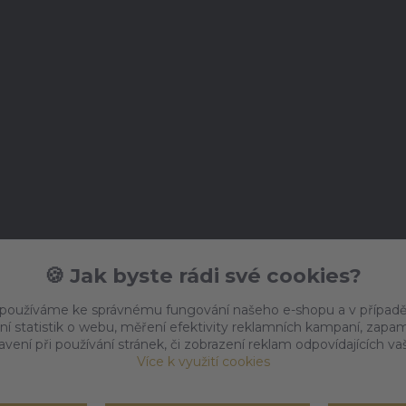
🍪 Jak byste rádi své cookies?
 používáme ke správnému fungování našeho e-shopu a v případě
ní statistik o webu, měření efektivity reklamních kampaní, zap
vení při používání stránek, či zobrazení reklam odpovídajících v
Více k využití cookies