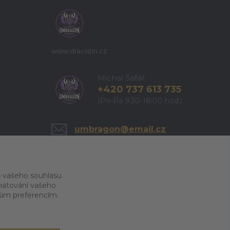
www.dracistin.cz
Michal Šafář
+420 737 613 735
(Po-Pá 9:30-18:00 hod.)
umbragon@email.cz
 vašeho souhlasu
amatování vašeho
ašim preferencím.