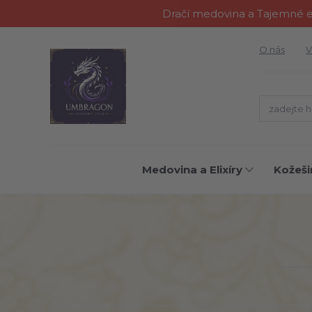
Dračí medovina a Tajemné el
O nás
V
Medovina a Elixíry
Kožeši