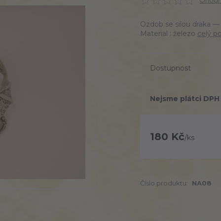
Ohodno
Ozdob se silou draka 
Material : železo
celý p
Dostupnost
Nejsme plátci DPH
180 Kč
/
ks
Číslo produktu:
NA08