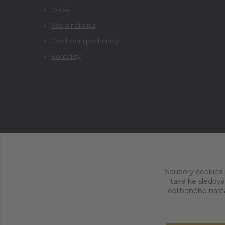
O nás
Vše o nákupu
Obchodní podmínky
Kontakty
Soubory cookies
také ke sledová
oblíbeného nasta