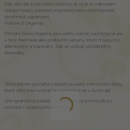
Zde vám ale bude velmi užitečný, ať už je to odbourání
různých bloků, ponížení, impotencí nebo neschopností
dosáhnout uspokojení.
Historie & Legendy
Přírodní Šivovy lingamy jsou velmi vzácné, nacházejí se jen
v řece Narmada jako podlouhlé valouny, které můžou být
dále leštěny a tvarovány. Zde se uctívají od indického
starověku.
Tento kámen pomáhá s oblastí sexuality a emočními bloky,
které nám brání uvolnit se a posunout se v životě dál.
Umí sjednotit protiklady, a tudížje dobrý pomocník při
vnitřních i vztahových konfliktech