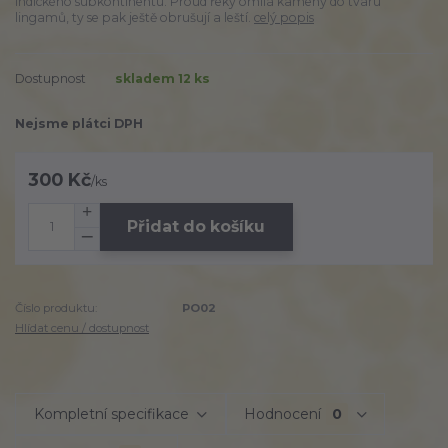
indického subkontinentu. Proud řeky omílá kameny do tvaru
lingamů, ty se pak ještě obrušují a leští.
celý popis
Dostupnost
skladem 12 ks
Nejsme plátci DPH
300 Kč
/
ks
Přidat do košíku
Číslo produktu:
PO02
Hlídat cenu / dostupnost
Kompletní specifikace
Hodnocení
0