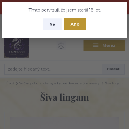
Dračí medovina a Tajemné elixíry se přesunují na tento web -
nebuďte vyděšeni zde najdete vše a ještě mnohem víc
Tímto potvrzuji, že jsem starší 18 let.
+420 737 613 735
0
ks
CZK
Ano
0 Kč
Ne
(Po-Pá 9:30-18:00 hod.)
Menu
Hledat
Úvod
Svíčky, polodrahokamy a bytové dekorace
minerály
Šiva lingam
Šiva lingam