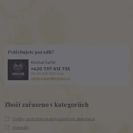
Potřebujete poradit?
Michal Šafář
+420 737 613 735
(Po-Pá 9:30-18:00 hod.)
umbragon@email.cz
Zboží zařazeno v kategoriích
Svíčky, polodrahokamy a bytové dekorace
minerály