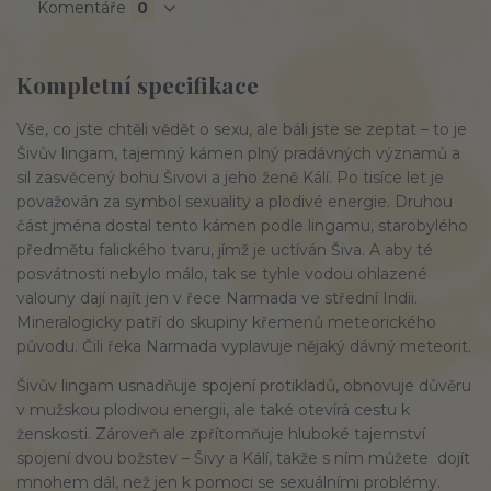
Komentáře
0
Kompletní specifikace
Vše, co jste chtěli vědět o sexu, ale báli jste se zeptat – to je
Šivův lingam, tajemný kámen plný pradávných významů a
sil zasvěcený bohu Šivovi a jeho ženě Kálí. Po tisíce let je
považován za symbol sexuality a plodivé energie. Druhou
část jména dostal tento kámen podle lingamu, starobylého
předmětu falického tvaru, jímž je uctíván Šiva. A aby té
posvátnosti nebylo málo, tak se tyhle vodou ohlazené
valouny dají najít jen v řece Narmada ve střední Indii.
Mineralogicky patří do skupiny křemenů meteorického
původu. Čili řeka Narmada vyplavuje nějaký dávný meteorit.
Šivův lingam usnadňuje spojení protikladů, obnovuje důvěru
v mužskou plodivou energii, ale také otevírá cestu k
ženskosti. Zároveň ale zpřítomňuje hluboké tajemství
spojení dvou božstev – Šivy a Kálí, takže s ním můžete dojít
mnohem dál, než jen k pomoci se sexuálními problémy.