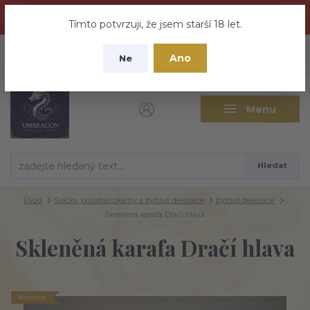
Dračí medovina a Tajemné elixíry se přesunují na tento web -
nebuďte vyděšeni zde najdete vše a ještě mnohem víc
Tímto potvrzuji, že jsem starší 18 let.
+420 737 613 735
0
ks
CZK
Ano
0 Kč
Ne
(Po-Pá 9:30-18:00 hod.)
Menu
Hledat
Úvod
Svíčky, polodrahokamy a bytové dekorace
bytové dekorace
Skleněná karafa Dračí hlava
Skleněná karafa Dračí hlava
Novinka