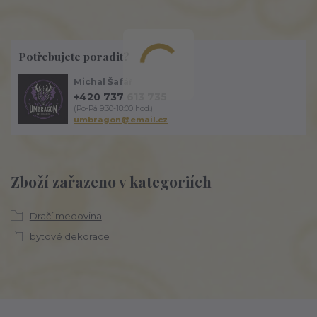
Potřebujete poradit?
Michal Šafář
+420 737 613 735
(Po-Pá 9:30-18:00 hod.)
umbragon@email.cz
Zboží zařazeno v kategoriích
Dračí medovina
bytové dekorace