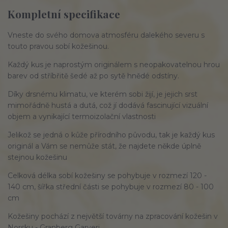
Kompletní specifikace
Vneste do svého domova atmosféru dalekého severu s
touto pravou
sobí kožešinou
.
Každý kus je naprostým
originálem
s neopakovatelnou hrou
barev od stříbřitě šedé až po sytě hnědé odstíny.
Díky drsnému klimatu, ve kterém sobi žijí, je jejich srst
mimořádně
hustá a dutá
, což jí dodává fascinující vizuální
objem a vynikající termoizolační vlastnosti
Jelikož se jedná o kůže přírodního původu, tak je každý kus
originál a Vám se nemůže stát, že najdete někde úplně
stejnou kožešinu
Celková délka sobí kožešiny se pohybuje v rozmezí 120 -
140 cm, šířka střední části se pohybuje v rozmezí 80 - 100
cm
Kožešiny pochází z největší továrny na zpracování kožešin v
Norsku - Granberg Garveri