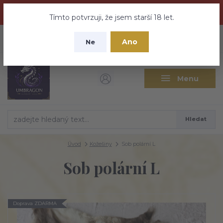
Dračí medovina a Tajemné elixíry se přesunují na tento web -
nebuďte vyděšeni zde najdete vše a ještě mnohem víc
Tímto potvrzuji, že jsem starší 18 let.
+420 737 613 735
0
ks
CZK
Ano
0 Kč
Ne
(Po-Pá 9:30-18:00 hod.)
Menu
Hledat
Úvod
Kožešiny
Sob polární L
Sob polární L
Doprava ZDARMA