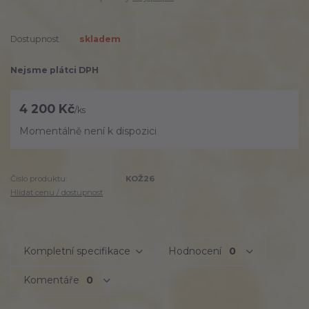
Dostupnost
skladem
Nejsme plátci DPH
4 200 Kč
/
ks
Momentálně není k dispozici
Číslo produktu:
KOŽ26
Hlídat cenu / dostupnost
Kompletní specifikace
Hodnocení
0
Komentáře
0