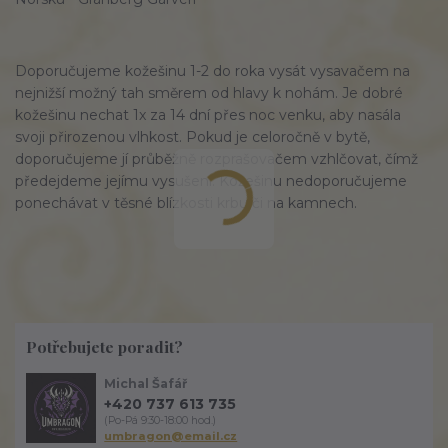
Doporučujeme kožešinu 1-2 do roka vysát vysavačem na
nejnižší možný tah směrem od hlavy k nohám. Je dobré
kožešinu nechat 1x za 14 dní přes noc venku, aby nasála
svoji přirozenou vlhkost. Pokud je celoročně v bytě,
doporučujeme jí průběžně rozprašovačem vzhlčovat, čímž
předejdeme jejímu vysušení. Kožešinu nedoporučujeme
ponechávat v těsné blízkosti krbu či na kamnech.
Potřebujete poradit?
Michal Šafář
+420 737 613 735
(Po-Pá 9:30-18:00 hod.)
umbragon@email.cz