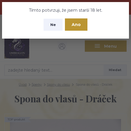
Dračí medovina a Tajemné elixíry se přesunují na tento web -
nebuďte vyděšeni zde najdete vše a ještě mnohem víc
Tímto potvrzuji, že jsem starší 18 let.
+420 737 613 735
0
ks
CZK
Ano
0 Kč
Ne
(Po-Pá 9:30-18:00 hod.)
Menu
Hledat
Úvod
Šperky
Spony do vlasu
Spona do vlasů - Dráček
Spona do vlasů - Dráček
TOP produkt