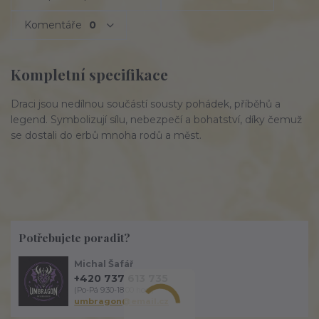
Komentáře
0
Kompletní specifikace
Draci jsou nedílnou součástí sousty pohádek, příběhů a
legend. Symbolizují sílu, nebezpečí a bohatství, díky čemuž
se dostali do erbů mnoha rodů a měst.
Potřebujete poradit?
Michal Šafář
+420 737 613 735
(Po-Pá 9:30-18:00 hod.)
umbragon@email.cz