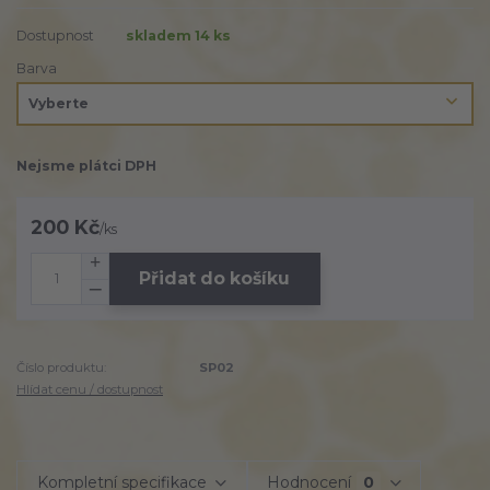
Dostupnost
skladem 14 ks
Barva
Nejsme plátci DPH
200 Kč
/
ks
Přidat do košíku
Číslo produktu:
SP02
Hlídat cenu / dostupnost
Kompletní specifikace
Hodnocení
0