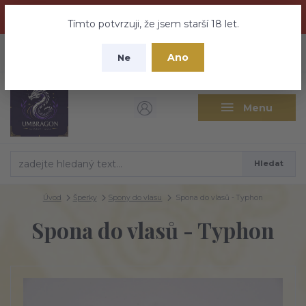
Dračí medovina a Tajemné elixíry se přesunují na tento web -
nebuďte vyděšeni zde najdete vše a ještě mnohem víc
Tímto potvrzuji, že jsem starší 18 let.
+420 737 613 735
0
ks
CZK
Ano
0 Kč
Ne
(Po-Pá 9:30-18:00 hod.)
Menu
Hledat
Úvod
Šperky
Spony do vlasu
Spona do vlasů - Typhon
Spona do vlasů - Typhon