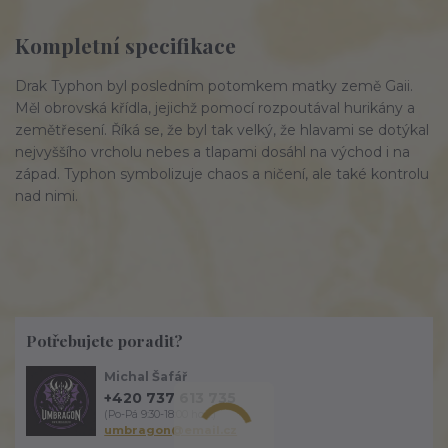
Kompletní specifikace
Drak Typhon byl posledním potomkem matky země Gaii.
Měl obrovská křídla, jejichž pomocí rozpoutával hurikány a
zemětřesení. Říká se, že byl tak velký, že hlavami se dotýkal
nejvyššího vrcholu nebes a tlapami dosáhl na východ i na
západ. Typhon symbolizuje chaos a ničení, ale také kontrolu
nad nimi.
Potřebujete poradit?
Michal Šafář
+420 737 613 735
(Po-Pá 9:30-18:00 hod.)
umbragon@email.cz