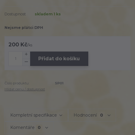
Dostupnost
skladem 1 ks
Nejsme plátci DPH
200 Kč
/
ks
Přidat do košíku
Číslo produktu:
SP01
Hlídat cenu / dostupnost
Kompletní specifikace
Hodnocení
0
Komentáře
0