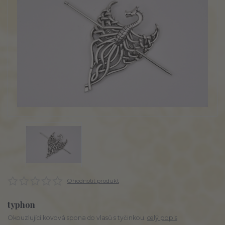
Ohodnotit produkt
typhon
Okouzlující kovová spona do vlasů s tyčinkou.
celý popis