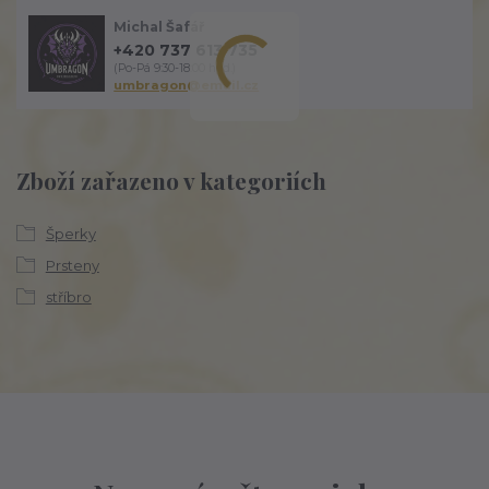
Michal Šafář
+420 737 613 735
(Po-Pá 9:30-18:00 hod.)
umbragon@email.cz
Zboží zařazeno v kategoriích
Šperky
Prsteny
stříbro