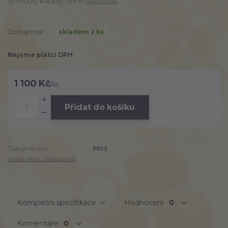
syntetický kubický zirkon
celý popis
Dostupnost
skladem 2 ks
Nejsme plátci DPH
1 100 Kč
/
ks
Přidat do košíku
Číslo produktu:
PR13
Hlídat cenu / dostupnost
Kompletní specifikace
Hodnocení
0
Komentáře
0