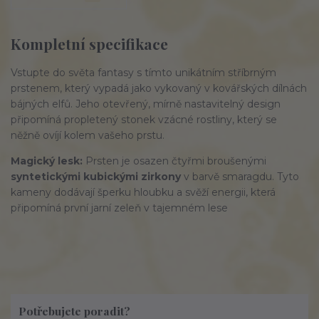
Kompletní specifikace
Vstupte do světa fantasy s tímto unikátním stříbrným
prstenem, který vypadá jako vykovaný v kovářských dílnách
bájných elfů. Jeho otevřený, mírně nastavitelný design
připomíná propletený stonek vzácné rostliny, který se
něžně ovíjí kolem vašeho prstu.
Magický lesk:
Prsten je osazen čtyřmi broušenými
syntetickými kubickými zirkony
v barvě smaragdu. Tyto
kameny dodávají šperku hloubku a svěží energii, která
připomíná první jarní zeleň v tajemném lese
Potřebujete poradit?