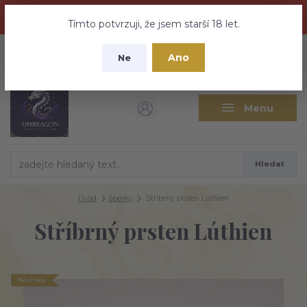
Dračí medovina a Tajemné elixíry se přesunují na tento web -
nebuďte vyděšeni zde najdete vše a ještě mnohem víc
Tímto potvrzuji, že jsem starší 18 let.
+420 737 613 735
0
ks
CZK
Ano
0 Kč
Ne
(Po-Pá 9:30-18:00 hod.)
Menu
Hledat
Úvod
Šperky
Stříbrný prsten Lúthien
Stříbrný prsten Lúthien
Novinka