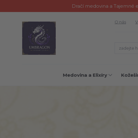
Dračí medovina a Tajemné el
O nás
V
Medovina a Elixíry
Kožeši