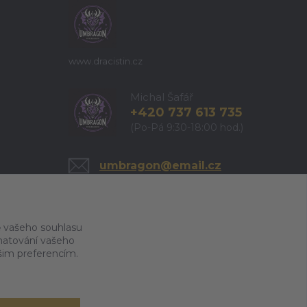
www.dracistin.cz
Michal Šafář
+420 737 613 735
(Po-Pá 9:30-18:00 hod.)
umbragon@email.cz
 vašeho souhlasu
amatování vašeho
ašim preferencím.