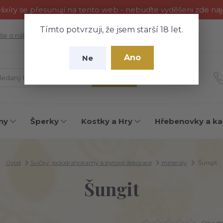
ixíry se přesunují na tento web - nebuďte vyděšeni zde na
Tímto potvrzuji, že jsem starší 18 let.
še o nákupu
Fotogalerie
Kontakty
Blog
Ano
Ne
Hledat
ny
Šperky
Kostky a Hry
Hřebenovky a ka
Úvod
Svíčky, polodrahokamy a bytové dekorace
minerály
Šungit
Šungit