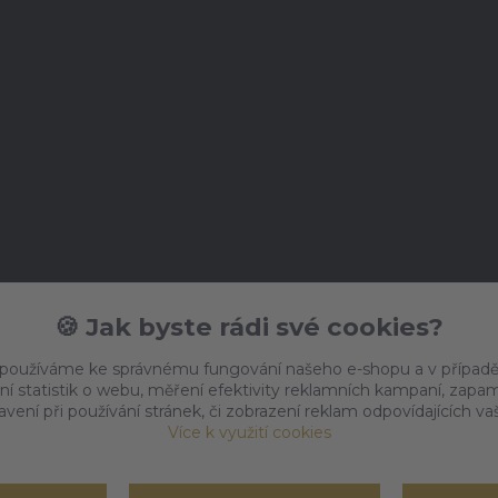
🍪 Jak byste rádi své cookies?
 používáme ke správnému fungování našeho e-shopu a v případě
ní statistik o webu, měření efektivity reklamních kampaní, zap
vení při používání stránek, či zobrazení reklam odpovídajících v
Více k využití cookies