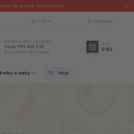
jdete vše a ještě mnohem víc
CZK
Přihlášení
Nevíte si rady? Zavolejte.
0
ks
+420 737 613 735
0 Kč
(Po-Pá 9:30-18:00 hod.)
belky a deky
Více