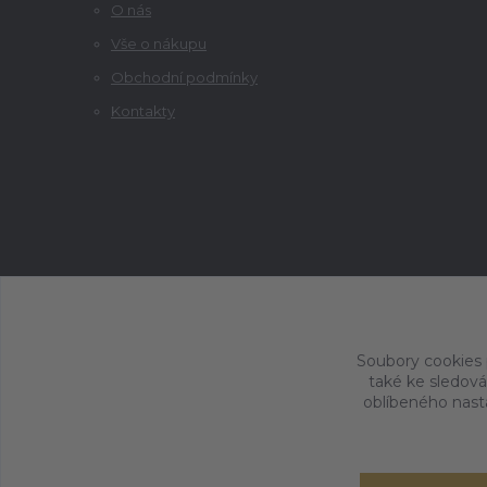
O nás
Vše o nákupu
Obchodní podmínky
Kontakty
Soubory cookies
také ke sledová
oblíbeného nasta