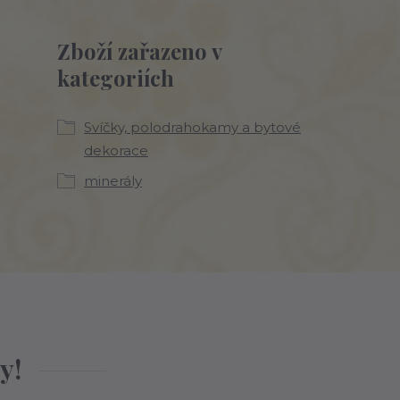
Zboží zařazeno v
kategoriích
Svíčky, polodrahokamy a bytové
dekorace
minerály
y!