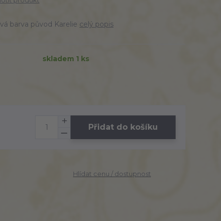
tit produkt
ová barva původ Karelie
celý popis
skladem 1 ks
Přidat do košíku
Hlídat cenu / dostupnost