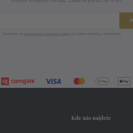
Můžete se kdykoli odhlásit. Zasíláme jednou za 14 dní.
P
Souhlasím se
zpracováním osobních údajů
za účelem rozesílky newsletteru.
Kde nás najdete