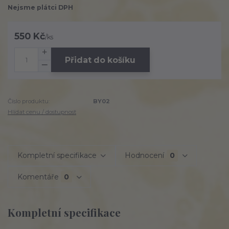
Nejsme plátci DPH
550 Kč
/
ks
Přidat do košíku
Číslo produktu:
BY02
Hlídat cenu / dostupnost
Kompletní specifikace
Hodnocení
0
Komentáře
0
Kompletní specifikace