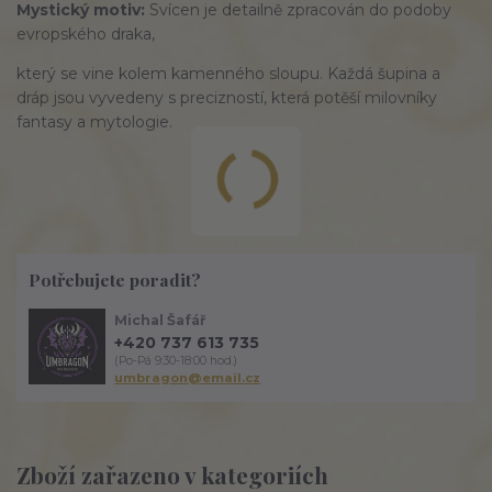
Mystický motiv:
Svícen je
detailně
zpracován do podoby
evropského draka
,
který se vine kolem
kamenného
sloupu. Každá šupina a
dráp jsou vyvedeny s
precizností
, která potěší milovníky
fantasy a mytologie.
Potřebujete poradit?
Michal Šafář
+420 737 613 735
(Po-Pá 9:30-18:00 hod.)
umbragon@email.cz
Zboží zařazeno v kategoriích