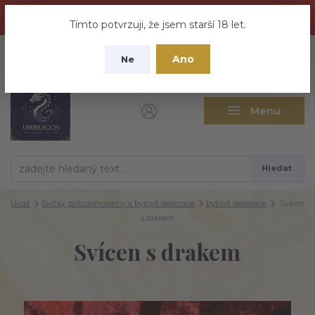
Dračí medovina a Tajemné elixíry se přesunují na tento web -
nebuďte vyděšeni zde najdete vše a ještě mnohem víc
Tímto potvrzuji, že jsem starší 18 let.
+420 737 613 735
0
ks
CZK
Ano
0 Kč
Ne
(Po-Pá 9:30-18:00 hod.)
Menu
Hledat
Úvod
Svíčky, polodrahokamy a bytové dekorace
bytové dekorace
Svícen
s drakem
Svícen s drakem