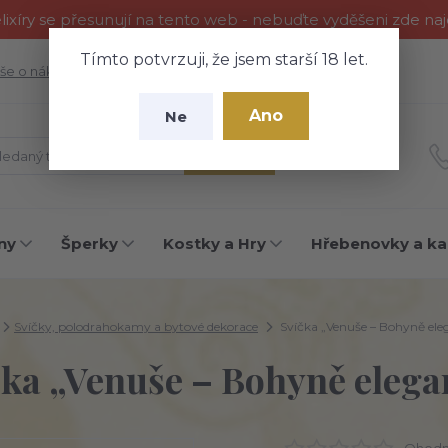
ixíry se přesunují na tento web - nebuďte vyděšeni zde na
Tímto potvrzuji, že jsem starší 18 let.
še o nákupu
Fotogalerie
Kontakty
Blog
Ano
Ne
Hledat
ny
Šperky
Kostky a Hry
Hřebenovky a ka
Svíčky, polodrahokamy a bytové dekorace
Svíčka „Venuše – Bohyně ele
čka „Venuše – Bohyně elega