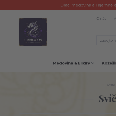
Dračí medovina a Tajemné el
O nás
V
Medovina a Elixíry
Kožeši
Úvod
Sví