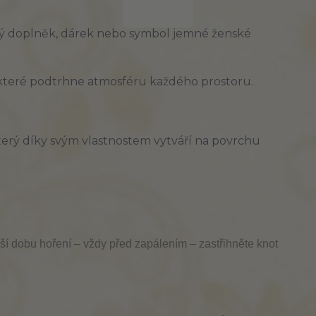
ový doplněk, dárek nebo symbol jemné ženské 
o, které podtrhne atmosféru každého prostoru.
 který díky svým vlastnostem vytváří na povrchu
ší dobu hoření – vždy před zapálením – zastřihněte knot