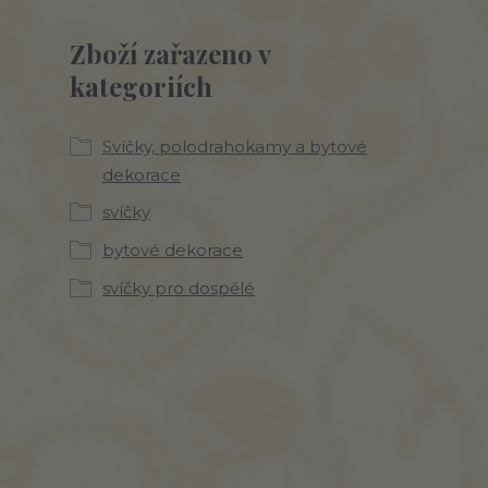
Zboží zařazeno v
kategoriích
Svíčky, polodrahokamy a bytové
dekorace
svíčky
bytové dekorace
svíčky pro dospělé