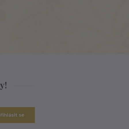
y!
řihlásit se