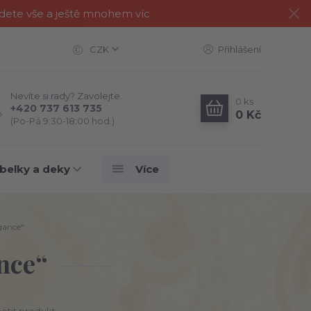
jdete vše a ještě mnohem víc
CZK
Přihlášení
Nevíte si rady? Zavolejte.
0
ks
+420 737 613 735
0 Kč
(Po-Pá 9:30-18:00 hod.)
belky a deky
Více
gance“
nce“