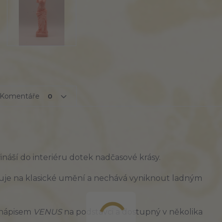
Komentáře
0
náší do interiéru dotek nadčasové krásy. 
uje na klasické umění a nechává vyniknout ladným 
 nápisem 
VENUS
 na podstavci a dostupný v několika 