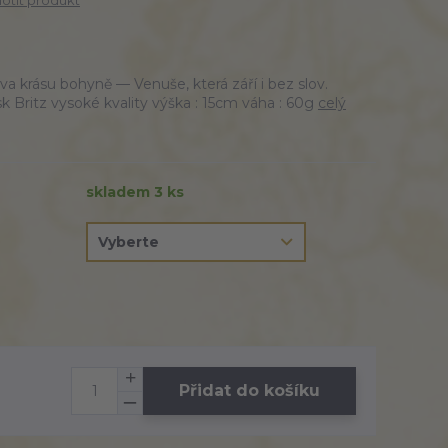
tit produkt
 krásu bohyně — Venuše, která září i bez slov.
k Britz vysoké kvality výška : 15cm váha : 60g
celý
skladem 3 ks
Přidat do košíku