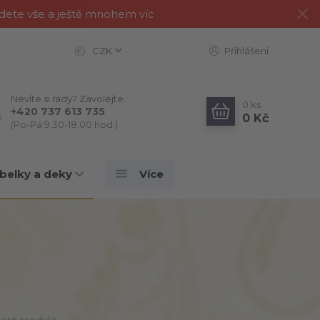
jdete vše a ještě mnohem víc
CZK
Přihlášení
Nevíte si rady? Zavolejte.
0
ks
+420 737 613 735
0 Kč
(Po-Pá 9:30-18:00 hod.)
belky a deky
Více