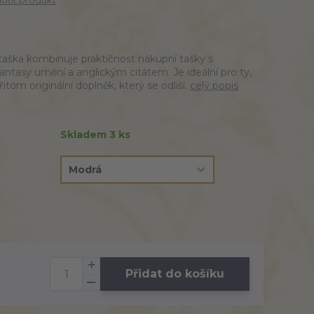
tit produkt
taška kombinuje praktičnost nákupní tašky s
ntasy umění a anglickým citátem. Je ideální pro ty,
přitom originální doplněk, který se odliší.
celý popis
Skladem 3 ks
Přidat do košíku