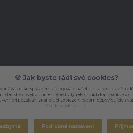
🍪 Jak byste rádi své cookies?
 používáme ke správnému fungování našeho e-shopu a v případě
ní statistik o webu, měření efektivity reklamních kampaní, zap
vení při používání stránek, či zobrazení reklam odpovídajících v
Více k využití cookies
nezbytné
Podrobné nastavení
Přijmo
Vytvořeno na
Eshop-rychle.cz