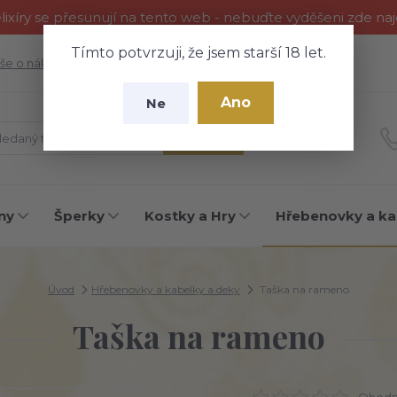
ixíry se přesunují na tento web - nebuďte vyděšeni zde na
Tímto potvrzuji, že jsem starší 18 let.
še o nákupu
Fotogalerie
Kontakty
Blog
Ano
Ne
Hledat
ny
Šperky
Kostky a Hry
Hřebenovky a ka
Úvod
Hřebenovky a kabelky a deky
Taška na rameno
Taška na rameno