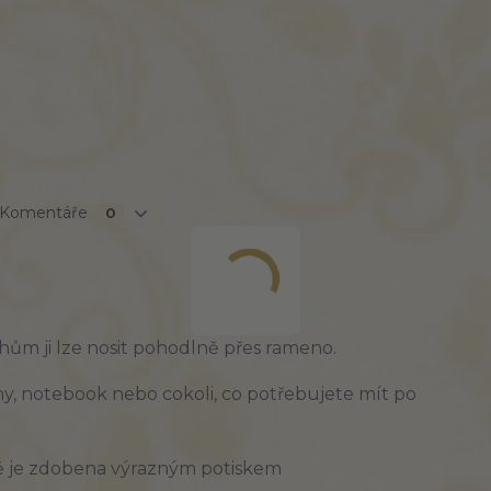
Komentáře
0
ům ji lze nosit pohodlně přes rameno.
ihy, notebook nebo cokoli, co potřebujete mít po
ě je zdobena
výrazným
potiskem