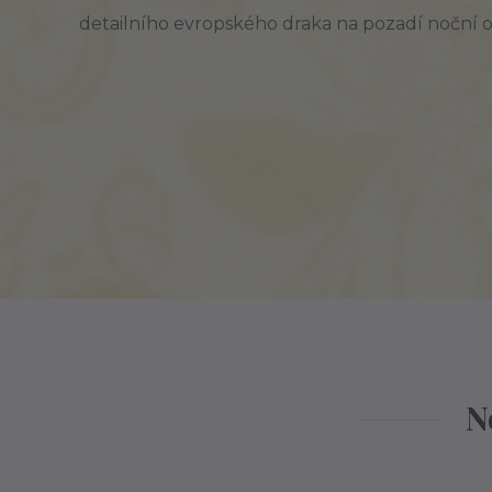
detailního
evropského draka na pozadí noční o
N