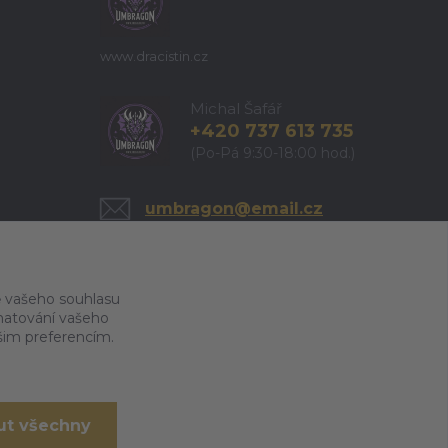
www.dracistin.cz
Michal Šafář
+420 737 613 735
(Po-Pá 9:30-18:00 hod.)
umbragon@email.cz
 vašeho souhlasu
amatování vašeho
ašim preferencím.
ut všechny