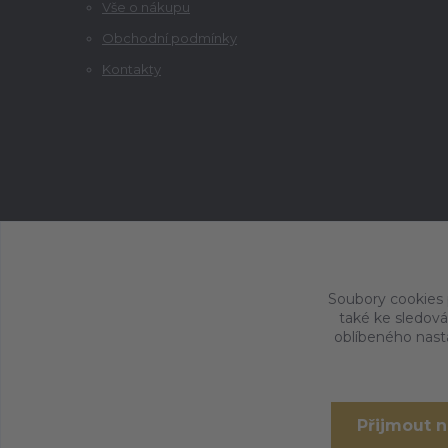
Vše o nákupu
Obchodní podmínky
Kontakty
Soubory cookies
také ke sledová
oblíbeného nasta
Přijmout 