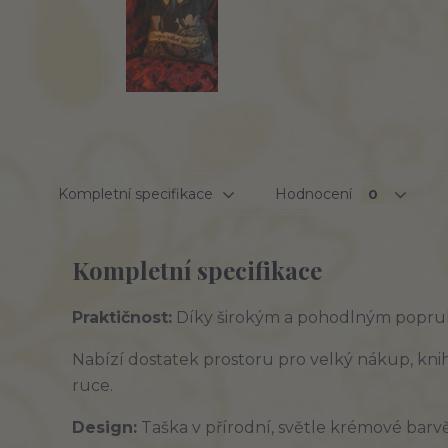
Kompletní specifikace
Hodnocení
0
Kompletní specifikace
Praktičnost:
Díky
širokým
a
pohodlným
popruh
Nabízí
dostatek
prostoru pro
velký nákup
, kn
ruce.
Design:
Taška v
přírodní
, světle krémové barv