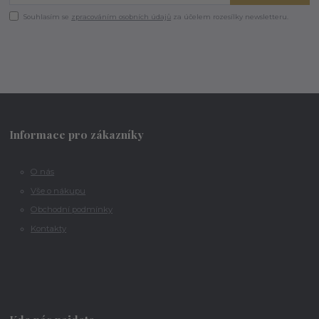
Souhlasím se
zpracováním osobních údajů
za účelem rozesílky newsletteru.
Informace pro zákazníky
O nás
Vše o nákupu
Obchodní podmínky
Kontakty