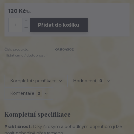
120 Kč
/
ks
Přidat do košíku
Číslo produktu:
KAB04502
Hlídat cenu / dostupnost
Kompletní specifikace
Hodnocení
0
Komentáře
0
Kompletní specifikace
Praktičnost:
Díky
širokým
a
pohodlným
popruhům ji lze
nosit pohodlně přes rameno.