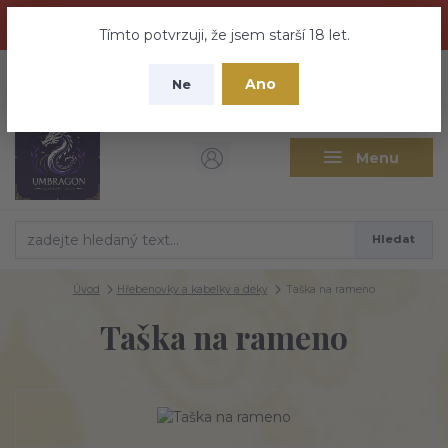
Dračí medovina a Tajemné elixíry se přesunují na tento web -
nebuďte vyděšeni zde najdete vše a ještě mnohem víc
Tímto potvrzuji, že jsem starší 18 let.
+420 737 613 735
0
ks
CZK
Ano
0 Kč
Ne
(Po-Pá 9:30-18:00 hod.)
Menu
Hledat
Úvod
Hřebenovky a kabelky a deky
Taška na rameno
Taška na rameno