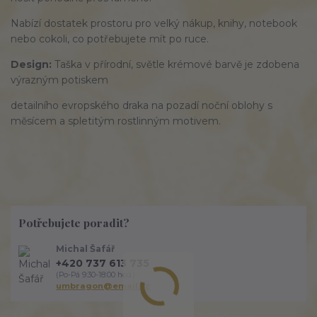
Nabízí
dostatek
prostoru pro
velký nákup
, knihy, notebook
nebo cokoli, co potřebujete mít po ruce.
Design:
Taška v
přírodní
, světle krémové barvě je zdobena
výrazným
potiskem
detailního
evropského draka na pozadí noční oblohy s
měsícem a spletitým rostlinným motivem.
Potřebujete poradit?
Michal Šafář
+420 737 613 735
(Po-Pá 9:30-18:00 hod.)
umbragon@email.cz