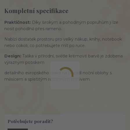
Kompletní specifikace
Praktičnost:
Díky
širokým
a
pohodlným
popruhům ji lze
nosit pohodlně přes rameno.
Nabízí
dostatek
prostoru pro
velký nákup
, knihy, notebook
nebo cokoli, co potřebujete mít po ruce.
Design:
Taška v
přírodní
, světle krémové barvě je zdobena
výrazným
potiskem
detailního
evropského draka na pozadí noční oblohy s
měsícem a spletitým rostlinným motivem.
Potřebujete poradit?