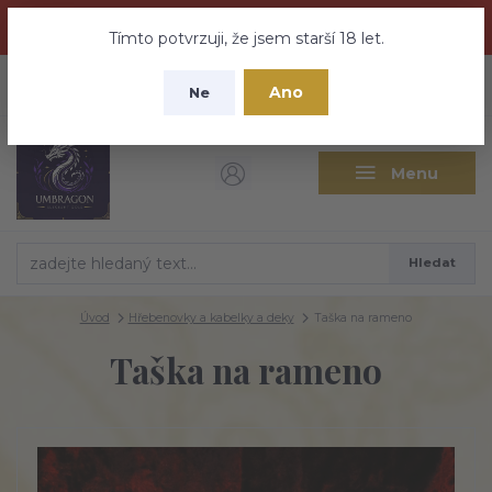
Dračí medovina a Tajemné elixíry se přesunují na tento web -
nebuďte vyděšeni zde najdete vše a ještě mnohem víc
Tímto potvrzuji, že jsem starší 18 let.
+420 737 613 735
0
ks
CZK
Ano
0 Kč
Ne
(Po-Pá 9:30-18:00 hod.)
Menu
Hledat
Úvod
Hřebenovky a kabelky a deky
Taška na rameno
Taška na rameno