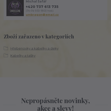
Michal Šafář
+420 737 613 735
(Po-Pá 9:30-18:00 hod.)
umbragon@email.cz
Zboží zařazeno v kategoriích
Hřebenovky a kabelky a deky
Kabelky a tašky
Nepropásněte novinky,
akce a slevy!