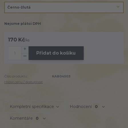
Nejsme plátci DPH
170 Kč
/
ks
Přidat do košíku
Číslo produktu:
KAB04503
Hlídat cenu / dostupnost
Kompletní specifikace
Hodnocení
0
Komentáře
0