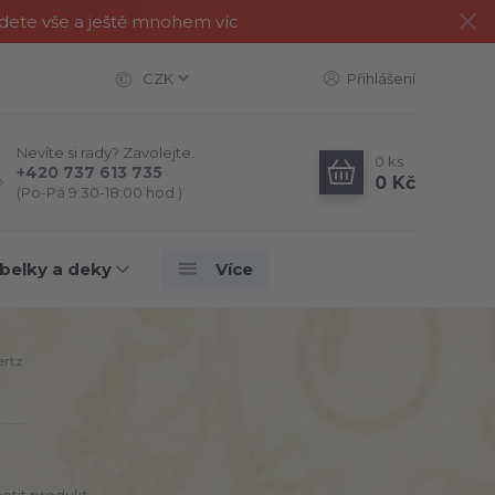
jdete vše a ještě mnohem víc
CZK
Přihlášení
Nevíte si rady? Zavolejte.
0
ks
+420 737 613 735
0 Kč
(Po-Pá 9:30-18:00 hod.)
belky a deky
Více
ertz