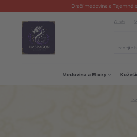
Dračí medovina a Tajemné el
O nás
V
Medovina a Elixíry
Kožeši
Úv