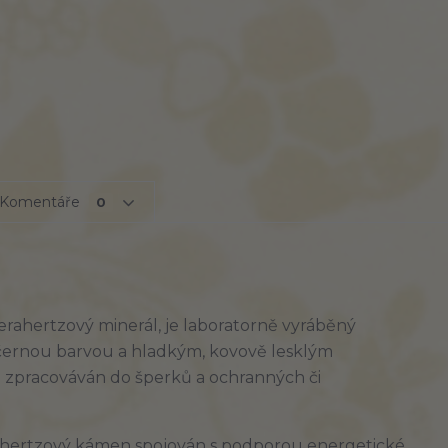
Komentáře
0
rahertzový minerál, je laboratorně vyráběný
ž černou barvou a hladkým, kovově lesklým
to zpracováván do šperků a ochranných či
erahertzový kámen spojován s podporou energetické