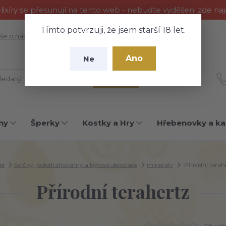
ixíry se přesunují na tento web - nebuďte vyděšeni zde na
Tímto potvrzuji, že jsem starší 18 let.
še o nákupu
Fotogalerie
Kontakty
Blog
Ano
Ne
Hledat
ny
Šperky
Kostky a Hry
Hřebenovky a ka
od
Svíčky, polodrahokamy a bytové dekorace
minerály
Přírodní terah
Přírodní terahertz