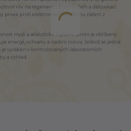
zitivní vliv na regeneraci, krevní oběh a detoxikaci
ný prvek proti elektromagnetickému záření z
ost mysli a analytické myšlení, proto je oblíbený
uje energii, ochranu a osobní rozvoj. Jelikož se jedná
 a je vyráběn v kontrolovaných laboratorních
tu a vzhled.