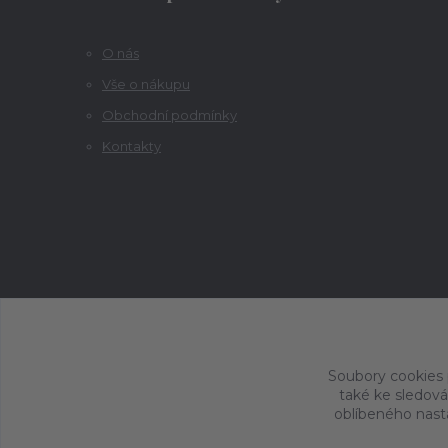
O nás
Vše o nákupu
Obchodní podmínky
Kontakty
Soubory cookies
také ke sledová
oblíbeného nasta