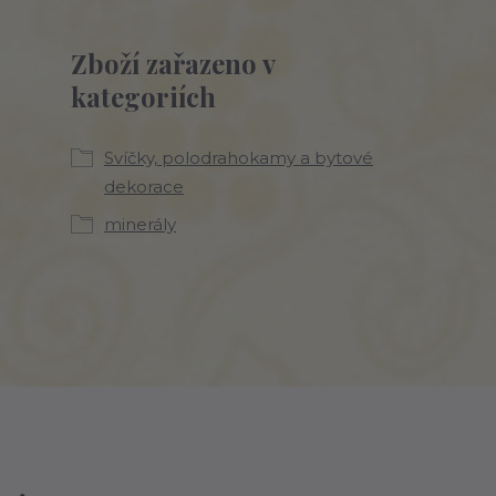
Zboží zařazeno v
kategoriích
Svíčky, polodrahokamy a bytové
dekorace
minerály