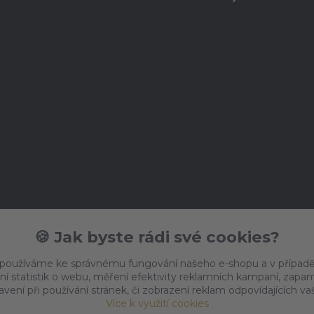
🍪 Jak byste rádi své cookies?
 používáme ke správnému fungování našeho e-shopu a v případě
ní statistik o webu, měření efektivity reklamních kampaní, zap
vení při používání stránek, či zobrazení reklam odpovídajících v
Více k využití cookies