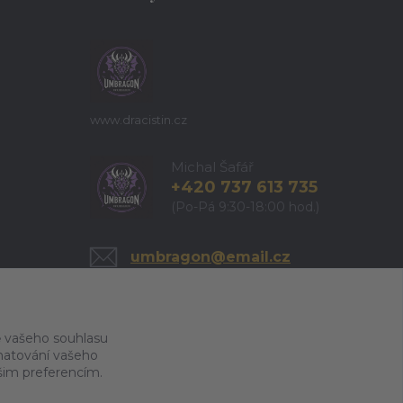
www.dracistin.cz
Michal Šafář
+420 737 613 735
(Po-Pá 9:30-18:00 hod.)
umbragon@email.cz
 vašeho souhlasu
amatování vašeho
ašim preferencím.