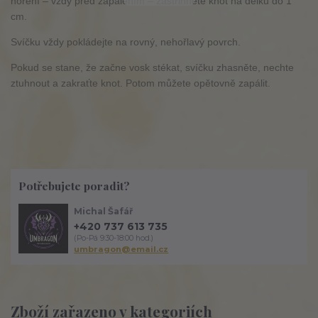
hoření – vždy před zapálením – zastřihněte knot na délku do 1
cm.
Svíčku vždy pokládejte na rovný, nehořlavý povrch.
Pokud se stane, že začne vosk stékat, svíčku zhasněte, nechte
ztuhnout a zakraťte knot. Potom můžete opětovně zapálit.
Potřebujete poradit?
Michal Šafář
+420 737 613 735
(Po-Pá 9:30-18:00 hod.)
umbragon@email.cz
Zboží zařazeno v kategoriích