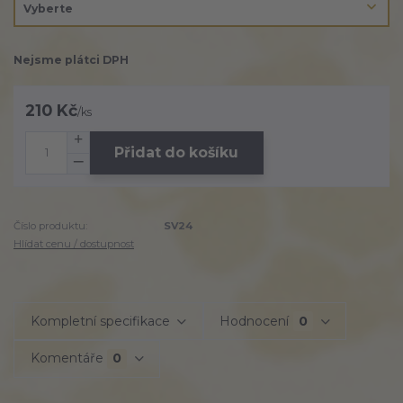
Nejsme plátci DPH
210 Kč
/
ks
Přidat do košíku
Číslo produktu:
SV24
Hlídat cenu / dostupnost
Kompletní specifikace
Hodnocení
0
Komentáře
0