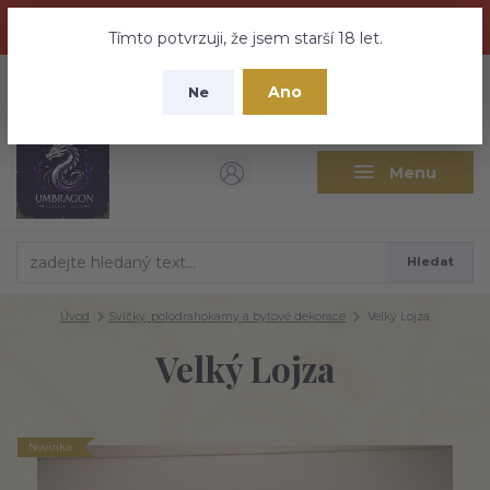
Dračí medovina a Tajemné elixíry se přesunují na tento web -
nebuďte vyděšeni zde najdete vše a ještě mnohem víc
Tímto potvrzuji, že jsem starší 18 let.
+420 737 613 735
0
ks
CZK
Ano
0 Kč
Ne
(Po-Pá 9:30-18:00 hod.)
Menu
Hledat
Úvod
Svíčky, polodrahokamy a bytové dekorace
Velký Lojza
Velký Lojza
Novinka