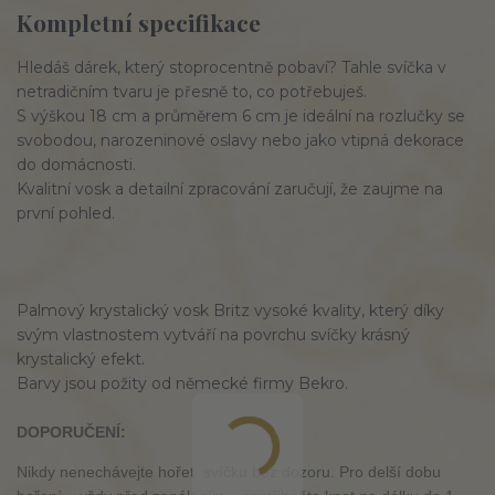
Kompletní specifikace
Hledáš dárek, který stoprocentně pobaví? Tahle svíčka v
netradičním tvaru je přesně to, co potřebuješ.
S výškou 18 cm a průměrem 6 cm je ideální na rozlučky se
svobodou, narozeninové oslavy nebo jako vtipná dekorace
do domácnosti.
Kvalitní vosk a detailní zpracování zaručují, že zaujme na
první pohled.
Palmový krystalický vosk Britz vysoké kvality, který díky
svým vlastnostem vytváří na povrchu svíčky krásný
krystalický efekt.
Barvy jsou požity od německé firmy Bekro.
DOPORUČENÍ:
Nikdy nenechávejte hořet svíčku bez dozoru. Pro delší dobu