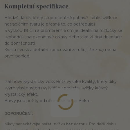
Kompletní specifikace
Hledáš dárek, který stoprocentně pobaví? Tahle svíčka v
netradičním tvaru je přesně to, co potřebuješ.
S výškou 18 cm a průměrem 6 cm je ideální na rozlučky se
svobodou, narozeninové oslavy nebo jako vtipná dekorace
do domácnosti.
Kvalitní vosk a detailní zpracování zaručují, že zaujme na
první pohled.
Palmový krystalický vosk Britz vysoké kvality, který díky
svým vlastnostem vytváří na povrchu svíčky krásný
krystalický efekt.
Barvy jsou požity od německé firmy Bekro.
DOPORUČENÍ:
Nikdy nenechávejte hořet svíčku bez dozoru. Pro delší dobu