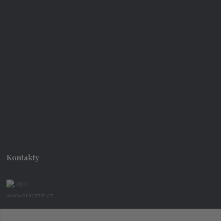
Kontakty
www.dracistin.cz
Michal Šafář