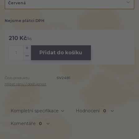
Nejsme plátci DPH
210 Kč
/
ks
Přidat do košíku
Číslo produktu:
SV2491
Hlídat cenu / dostupnost
Kompletní specifikace
Hodnocení
0
Komentáře
0