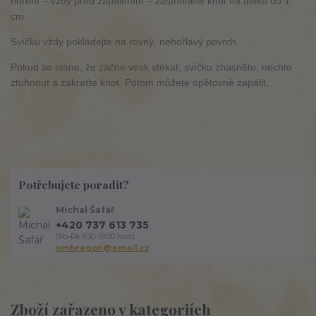
hoření – vždy před zapálením – zastřihněte knot na délku do 1
cm.
Svíčku vždy pokládejte na rovný, nehořlavý povrch.
Pokud se stane, že začne vosk stékat, svíčku zhasněte, nechte
ztuhnout a zakraťte knot. Potom můžete opětovně zapálit.
Potřebujete poradit?
Michal Šafář
+420 737 613 735
(Po-Pá 9:30-18:00 hod.)
umbragon@email.cz
Zboží zařazeno v kategoriích