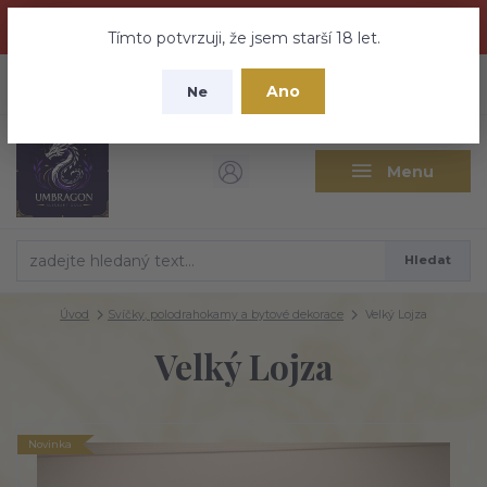
Dračí medovina a Tajemné elixíry se přesunují na tento web -
nebuďte vyděšeni zde najdete vše a ještě mnohem víc
Tímto potvrzuji, že jsem starší 18 let.
+420 737 613 735
0
ks
CZK
Ano
0 Kč
Ne
(Po-Pá 9:30-18:00 hod.)
Menu
Hledat
Úvod
Svíčky, polodrahokamy a bytové dekorace
Velký Lojza
Velký Lojza
Novinka