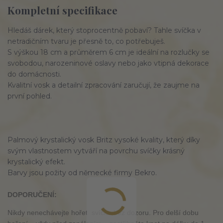
Kompletní specifikace
Hledáš dárek, který stoprocentně pobaví? Tahle svíčka v
netradičním tvaru je přesně to, co potřebuješ.
S výškou 18 cm a průměrem 6 cm je ideální na rozlučky se
svobodou, narozeninové oslavy nebo jako vtipná dekorace
do domácnosti.
Kvalitní vosk a detailní zpracování zaručují, že zaujme na
první pohled.
Palmový krystalický vosk Britz vysoké kvality, který díky
svým vlastnostem vytváří na povrchu svíčky krásný
krystalický efekt.
Barvy jsou požity od německé firmy Bekro.
DOPORUČENÍ:
Nikdy nenechávejte hořet svíčku bez dozoru. Pro delší dobu