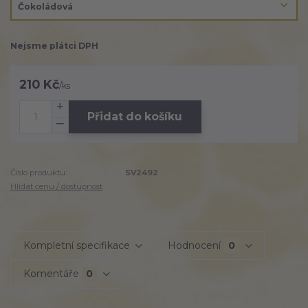
Nejsme plátci DPH
210 Kč
/
ks
Přidat do košíku
Číslo produktu:
SV2492
Hlídat cenu / dostupnost
Kompletní specifikace
Hodnocení
0
Komentáře
0