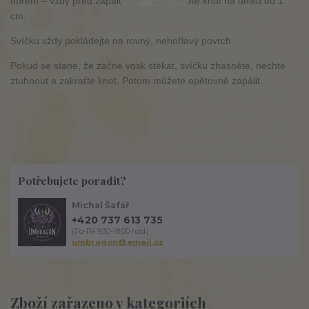
hoření – vždy před zapálením – zastřihněte knot na délku do 1
cm.
Svíčku vždy pokládejte na rovný, nehořlavý povrch.
Pokud se stane, že začne vosk stékat, svíčku zhasněte, nechte
ztuhnout a zakraťte knot. Potom můžete opětovně zapálit.
Potřebujete poradit?
Michal Šafář
+420 737 613 735
(Po-Pá 9:30-18:00 hod.)
umbragon@email.cz
Zboží zařazeno v kategoriích