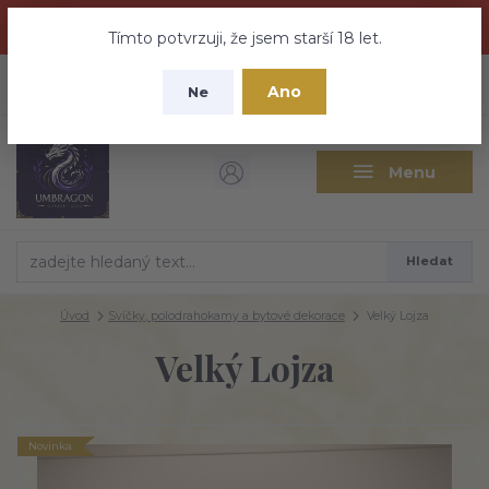
Dračí medovina a Tajemné elixíry se přesunují na tento web -
nebuďte vyděšeni zde najdete vše a ještě mnohem víc
Tímto potvrzuji, že jsem starší 18 let.
+420 737 613 735
0
ks
CZK
Ano
0 Kč
Ne
(Po-Pá 9:30-18:00 hod.)
Menu
Hledat
Úvod
Svíčky, polodrahokamy a bytové dekorace
Velký Lojza
Velký Lojza
Novinka