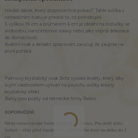
Hledáš dárek, který stoprocentně pobaví? Tahle svíčka v
netradičním tvaru je přesně to, co potřebuješ.
S výškou 18 cm a průměrem 6 cm je ideální na rozlučky se
svobodou, narozeninové oslavy nebo jako vtipná dekorace
do domácnosti.
Kvalitní vosk a detailní zpracování zaručují, že zaujme na
první pohled.
Palmový krystalický vosk Britz vysoké kvality, který díky
svým vlastnostem vytváří na povrchu svíčky krásný
krystalický efekt.
Barvy jsou požity od německé firmy Bekro.
DOPORUČENÍ:
Nikdy nenechávejte hořet svíčku bez dozoru. Pro delší dobu
hoření – vždy před zapálením – zastřihněte knot na délku do 1
cm.