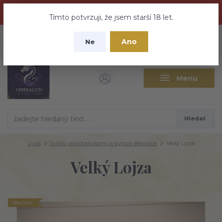
Dračí medovina a Tajemné elixíry se přesunují na tento web -
nebuďte vyděšeni zde najdete vše a ještě mnohem víc
Tímto potvrzuji, že jsem starší 18 let.
+420 737 613 735
0
ks
CZK
Ano
0 Kč
Ne
(Po-Pá 9:30-18:00 hod.)
Menu
Hledat
Úvod
Svíčky, polodrahokamy a bytové dekorace
Velký Lojza
Velký Lojza
Novinka