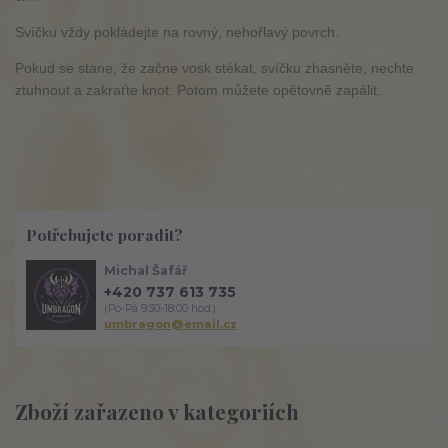
Svíčku vždy pokládejte na rovný, nehořlavý povrch.
Pokud se stane, že začne vosk stékat, svíčku zhasněte, nechte
ztuhnout a zakraťte knot. Potom můžete opětovně zapálit.
Potřebujete poradit?
Michal Šafář
+420 737 613 735
(Po-Pá 9:30-18:00 hod.)
umbragon@email.cz
Zboží zařazeno v kategoriích