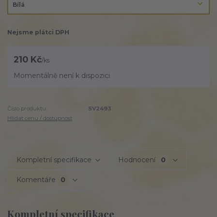
Nejsme plátci DPH
210 Kč
/
ks
Momentálně není k dispozici
Číslo produktu:
SV2493
Hlídat cenu / dostupnost
Kompletní specifikace
Hodnocení
0
Komentáře
0
Kompletní specifikace