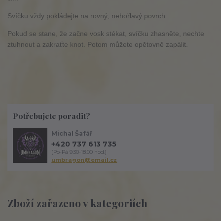
Svíčku vždy pokládejte na rovný, nehořlavý povrch.
Pokud se stane, že začne vosk stékat, svíčku zhasněte, nechte
ztuhnout a zakraťte knot. Potom můžete opětovně zapálit.
Potřebujete poradit?
Michal Šafář
+420 737 613 735
(Po-Pá 9:30-18:00 hod.)
umbragon@email.cz
Zboží zařazeno v kategoriích