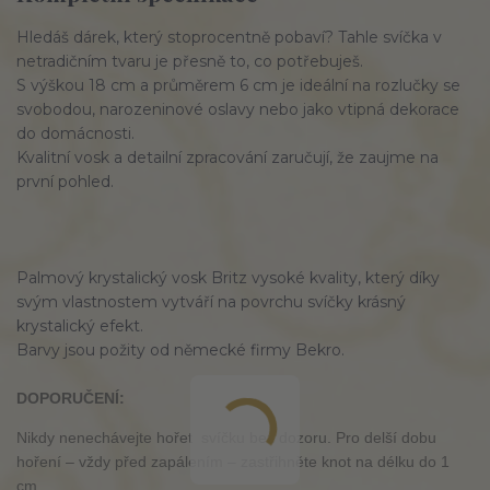
Hledáš dárek, který stoprocentně pobaví? Tahle svíčka v
netradičním tvaru je přesně to, co potřebuješ.
S výškou 18 cm a průměrem 6 cm je ideální na rozlučky se
svobodou, narozeninové oslavy nebo jako vtipná dekorace
do domácnosti.
Kvalitní vosk a detailní zpracování zaručují, že zaujme na
první pohled.
Palmový krystalický vosk Britz vysoké kvality, který díky
svým vlastnostem vytváří na povrchu svíčky krásný
krystalický efekt.
Barvy jsou požity od německé firmy Bekro.
DOPORUČENÍ:
Nikdy nenechávejte hořet svíčku bez dozoru. Pro delší dobu
hoření – vždy před zapálením – zastřihněte knot na délku do 1
cm.