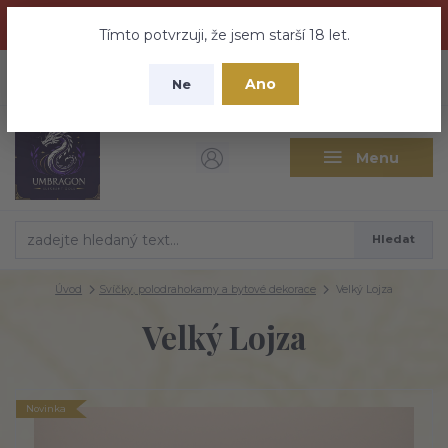
Dračí medovina a Tajemné elixíry se přesunují na tento web -
nebuďte vyděšeni zde najdete vše a ještě mnohem víc
Tímto potvrzuji, že jsem starší 18 let.
+420 737 613 735
0
ks
CZK
Ano
0 Kč
Ne
(Po-Pá 9:30-18:00 hod.)
Menu
Hledat
Úvod
Svíčky, polodrahokamy a bytové dekorace
Velký Lojza
Velký Lojza
Novinka