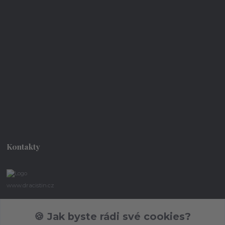
Kontakty
www.dracistin.cz
Michal Šafář
🍪 Jak byste rádi své cookies?
+420 737 613 735