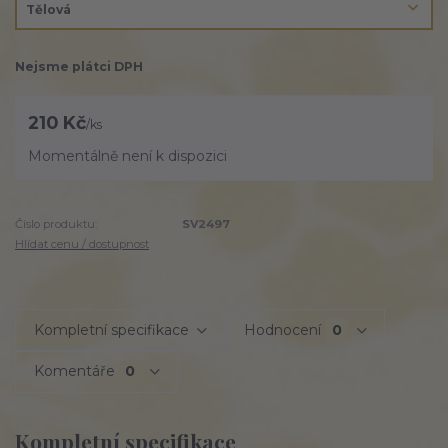
Nejsme plátci DPH
210 Kč
/
ks
Momentálně není k dispozici
Číslo produktu:
SV2497
Hlídat cenu / dostupnost
Kompletní specifikace
Hodnocení
0
Komentáře
0
Kompletní specifikace