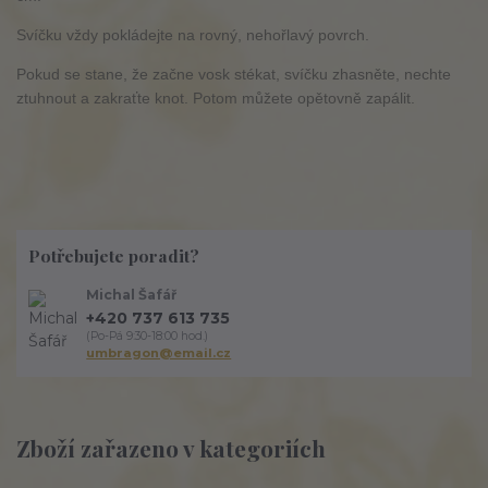
Svíčku vždy pokládejte na rovný, nehořlavý povrch.
Pokud se stane, že začne vosk stékat, svíčku zhasněte, nechte
ztuhnout a zakraťte knot. Potom můžete opětovně zapálit.
Potřebujete poradit?
Michal Šafář
+420 737 613 735
(Po-Pá 9:30-18:00 hod.)
umbragon@email.cz
Zboží zařazeno v kategoriích