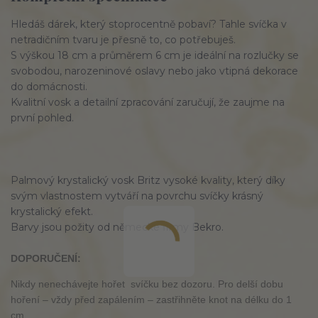
Hledáš dárek, který stoprocentně pobaví? Tahle svíčka v
netradičním tvaru je přesně to, co potřebuješ.
S výškou 18 cm a průměrem 6 cm je ideální na rozlučky se
svobodou, narozeninové oslavy nebo jako vtipná dekorace
do domácnosti.
Kvalitní vosk a detailní zpracování zaručují, že zaujme na
první pohled.
Palmový krystalický vosk Britz vysoké kvality, který díky
svým vlastnostem vytváří na povrchu svíčky krásný
krystalický efekt.
Barvy jsou požity od německé firmy Bekro.
DOPORUČENÍ:
Nikdy nenechávejte hořet svíčku bez dozoru. Pro delší dobu
hoření – vždy před zapálením – zastřihněte knot na délku do 1
cm.