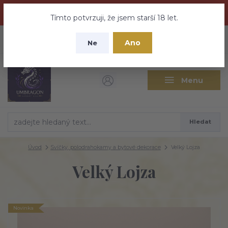
Dračí medovina a Tajemné elixíry se přesunují na tento web -
nebuďte vyděšeni zde najdete vše a ještě mnohem víc
Tímto potvrzuji, že jsem starší 18 let.
+420 737 613 735
0
ks
CZK
Ano
0 Kč
Ne
(Po-Pá 9:30-18:00 hod.)
Menu
Hledat
Úvod
Svíčky, polodrahokamy a bytové dekorace
Velký Lojza
Velký Lojza
Novinka