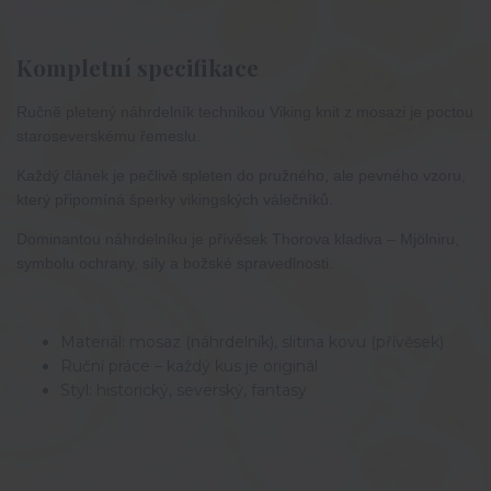
Kompletní specifikace
Ručně
pletený
náhrdelník
technikou
Viking
knit
z
mosazi
je
poctou
staroseverskému
řemeslu.
Každý
článek
je
pečlivě
spleten
do
pružného,
ale
pevného
vzoru,
který
připomíná
šperky
vikingských
válečníků.
Dominantou
náhrdelníku
je
přívěsek
Thorova
kladiva
–
Mjölniru,
symbolu
ochrany,
síly
a
božské
spravedlnosti.
Materiál: mosaz (náhrdelník), slitina kovu (přívěsek)
Ruční práce – každý kus je originál
Styl: historický, severský, fantasy