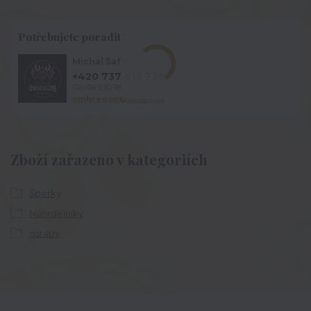
Potřebujete poradit?
Michal Šafář
+420 737 613 735
(Po-Pá 9:30-18:00 hod.)
umbragon@email.cz
Zboží zařazeno v kategoriích
Šperky
Náhrdelniky
ostatni