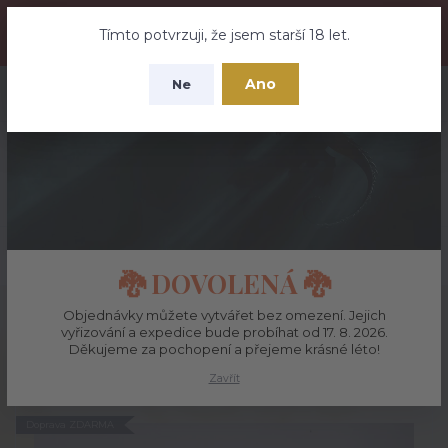
🐉 DOVOLENÁ – Objednávky můžete vytvářet bez omezení. Jejich
vyřizování a expedice bude probíhat od 17. 8. 2026. Děkujeme za
Tímto potvrzuji, že jsem starší 18 let.
pochopení a přejeme krásné léto!
Ano
Ne
+420 737 613 735
0
ks
CZK
0 Kč
(Po-Pá 9:30-18:00 hod.)
Menu
Hledat
🐉 DOVOLENÁ 🐉
Úvod
Šperky
Viking Knit
Objednávky můžete vytvářet bez omezení. Jejich
vyřizování a expedice bude probíhat od 17. 8. 2026.
Viking Knit
Děkujeme za pochopení a přejeme krásné léto!
Zavřít
Doprava ZDARMA