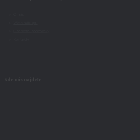
O nás
Vše o nákupu
Obchodní podmínky
Kontakty
Kde nás najdete