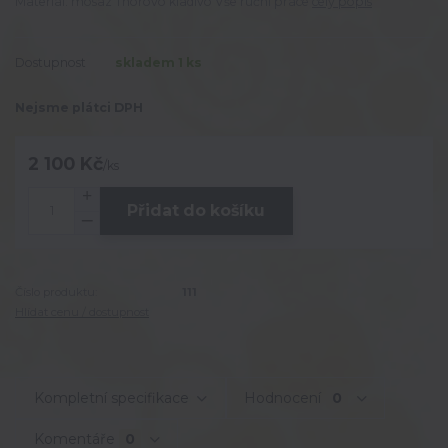
Materiál: mosaz Thorovo kladivo Vše ruční práce
celý popis
Dostupnost
skladem 1 ks
Nejsme plátci DPH
2 100 Kč
/
ks
Přidat do košíku
Číslo produktu:
111
Hlídat cenu / dostupnost
Kompletní specifikace
Hodnocení
0
Komentáře
0