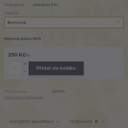
Dostupnost
skladem 3 ks
Material
Nejsme plátci DPH
250 Kč
/
ks
Přidat do košíku
Číslo produktu:
SP0712
Hlídat cenu / dostupnost
Kompletní specifikace
Hodnocení
0