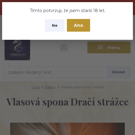
Dračí medovina a Tajemné elixíry se přesunují na tento web -
nebuďte vyděšeni zde najdete vše a ještě mnohem víc
Tímto potvrzuji, že jsem starší 18 let.
+420 737 613 735
0
ks
CZK
Ano
0 Kč
Ne
(Po-Pá 9:30-18:00 hod.)
Menu
Hledat
Úvod
Šperky
Vlasová spona Dračí strážce
Vlasová spona Dračí strážce