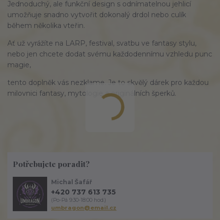
Jednoduchý, ale funkční design s odnímatelnou jehlicí
umožňuje snadno vytvořit dokonalý drdol nebo culík
během několika vteřin.
Ať už vyrážíte na LARP, festival, svatbu ve fantasy stylu,
nebo jen chcete dodat svému každodennímu vzhledu punc
magie,
tento doplněk vás nezklame. Je to skvělý dárek pro každou
milovnici fantasy, mytologie a originálních šperků.
Potřebujete poradit?
Michal Šafář
+420 737 613 735
(Po-Pá 9:30-18:00 hod.)
umbragon@email.cz