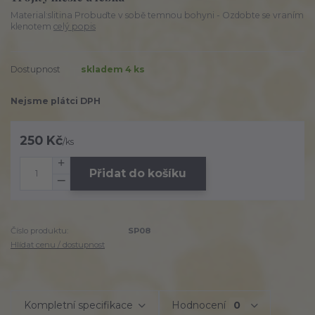
Material:slitina Probuďte v sobě temnou bohyni - Ozdobte se vraním
klenotem
celý popis
Dostupnost
skladem 4 ks
Nejsme plátci DPH
250 Kč
/
ks
Přidat do košíku
Číslo produktu:
SP08
Hlídat cenu / dostupnost
Kompletní specifikace
Hodnocení
0