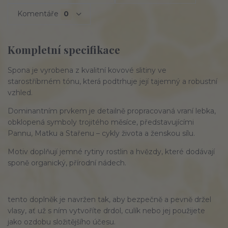
Komentáře
0
Kompletní specifikace
Spona je vyrobena z
kvalitní kovové slitiny
ve
starostříbrném tónu
, která podtrhuje její tajemný a robustní
vzhled.
Dominantním prvkem je detailně propracovaná
vraní lebka
,
obklopená symboly
trojitého měsíce
, představujícími
Pannu, Matku a Stařenu – cykly života a ženskou sílu.
Motiv doplňují jemné rytiny rostlin a hvězdy, které dodávají
sponě organický, přírodní nádech.
tento doplněk je navržen tak, aby
bezpečně a pevně
držel
vlasy, ať už s ním vytvoříte drdol, culík nebo jej použijete
jako ozdobu složitějšího účesu.