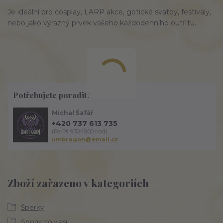
Je ideální pro cosplay, LARP akce, gotické svatby, festivaly,
nebo jako výrazný prvek vašeho každodenního outfitu.
Potřebujete poradit?
Michal Šafář
+420 737 613 735
(Po-Pá 9:30-18:00 hod.)
umbragon@email.cz
Zboží zařazeno v kategoriích
Šperky
Spony do vlasu