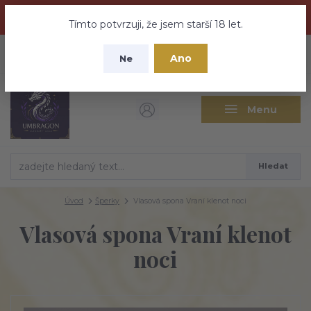
Dračí medovina a Tajemné elixíry se přesunují na tento web -
nebuďte vyděšeni zde najdete vše a ještě mnohem víc
Tímto potvrzuji, že jsem starší 18 let.
+420 737 613 735
0
ks
CZK
Ano
0 Kč
Ne
(Po-Pá 9:30-18:00 hod.)
Menu
Hledat
Úvod
Šperky
Vlasová spona Vraní klenot noci
Vlasová spona Vraní klenot
noci