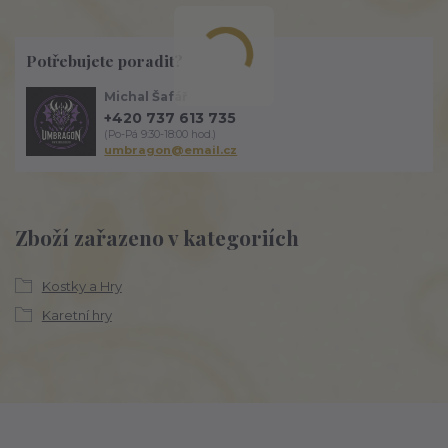
Potřebujete poradit?
Michal Šafář
+420 737 613 735
(Po-Pá 9:30-18:00 hod.)
umbragon@email.cz
Zboží zařazeno v kategoriích
Kostky a Hry
Karetní hry