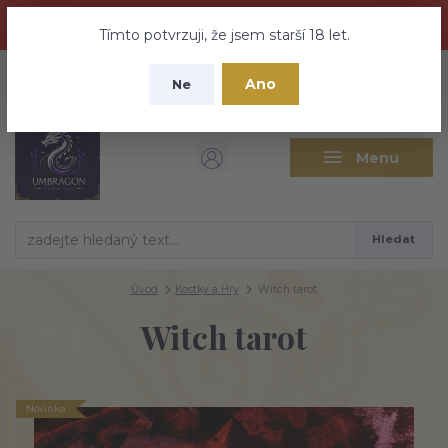
Dračí medovina a Tajemné elixíry se přesunují na tento web -
nebuďte vyděšeni zde najdete vše a ještě mnohem víc
Tímto potvrzuji, že jsem starší 18 let.
+420 737 613 735
0
ks
CZK
Ano
0 Kč
Ne
(Po-Pá 9:30-18:00 hod.)
Menu
Hledat
Úvod
Kostky a Hry
Witch tarot
Witch tarot
Novinka