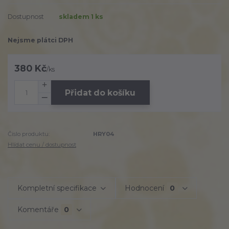
Dostupnost
skladem 1 ks
Nejsme plátci DPH
380 Kč
/
ks
Přidat do košíku
Číslo produktu:
HRY04
Hlídat cenu / dostupnost
Kompletní specifikace
Hodnocení
0
Komentáře
0