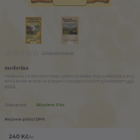
Ohodnotit produkt
medovina
medovina z květového medu výběrová sladké chuti světležlute barvy
lehká skvěle se hodi na připijeni či popíjeni různým přiležitostem
celý
popis
Dostupnost
Skladem 11 ks
Nejsme plátci DPH
240 Kč
/
ks