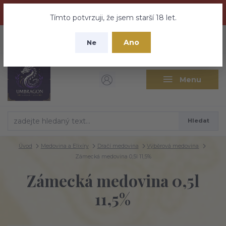
Dračí medovina a Tajemné elixíry se přesunují na tento web -
nebuďte vyděšeni zde najdete vše a ještě mnohem víc
Tímto potvrzuji, že jsem starší 18 let.
+420 737 613 735
0
ks
CZK
Ano
0 Kč
Ne
(Po-Pá 9:30-18:00 hod.)
Menu
Hledat
Úvod
Medovina a Elixíry
Dračí medovina
Výběrová medovina
Zámecká medovina 0,5l 11,5%
Zámecká medovina 0,5l
11,5%