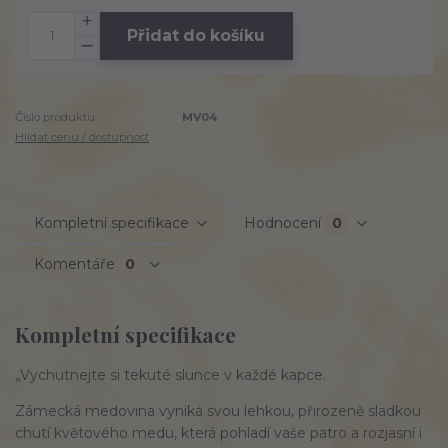
Přidat do košíku
Číslo produktu:
MV04
Hlídat cenu / dostupnost
Kompletní specifikace
Hodnocení
0
Komentáře
0
Kompletní specifikace
„Vychutnejte si tekuté slunce v každé kapce.
Zámecká medovina vyniká svou lehkou, přirozeně sladkou
chutí květového medu, která pohladí vaše patro a rozjasní i