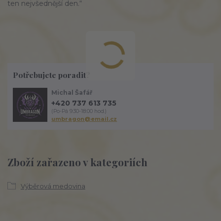
ten nejvšednější den.“
Potřebujete poradit?
Michal Šafář
+420 737 613 735
(Po-Pá 9:30-18:00 hod.)
umbragon@email.cz
Zboží zařazeno v kategoriích
Výběrová medovina