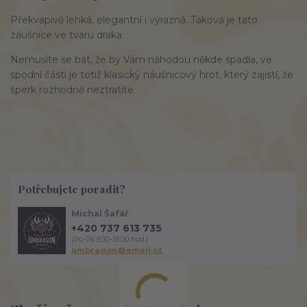
Překvapivě lehká, elegantní i výrazná. Taková je tato
záušnice ve tvaru draka.
Nemusíte se bát, že by Vám náhodou někde spadla, ve
spodní části je totiž klasický náušnicový hrot, který zajistí, že
šperk rozhodně neztratíte.
Potřebujete poradit?
Michal Šafář
+420 737 613 735
(Po-Pá 9:30-18:00 hod.)
umbragon@email.cz