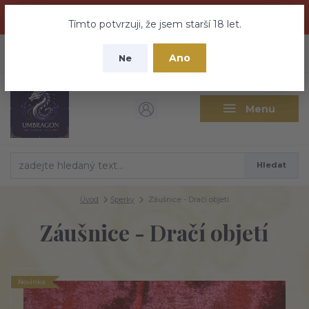
Dračí medovina a Tajemné elixíry se přesunují na tento web -
nebuďte vyděšeni zde najdete vše a ještě mnohem víc
Tímto potvrzuji, že jsem starší 18 let.
+420 737 613 735
0
ks
CZK
Ano
0 Kč
Ne
(Po-Pá 9:30-18:00 hod.)
Menu
Hledat
Úvod
Šperky
Záušnice - Dračí objetí
Záušnice - Dračí objetí
Novinka