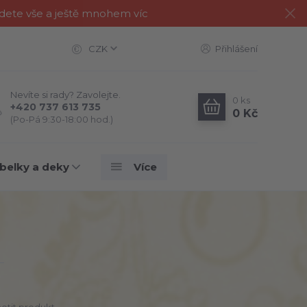
jdete vše a ještě mnohem víc
CZK
Přihlášení
Nevíte si rady? Zavolejte.
0
ks
+420 737 613 735
0 Kč
(Po-Pá 9:30-18:00 hod.)
belky a deky
Více