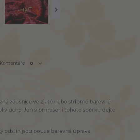
Komentáře
0
zná záušnice ve zlaté nebo stříbrné barevné
iv ucho. Jen si při nošení tohoto špěrku dejte
zlatý odstín jsou pouze barevná úprava.