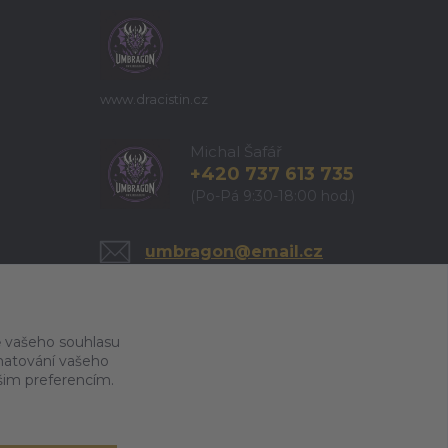
www.dracistin.cz
Michal Šafář
+420 737 613 735
(Po-Pá 9:30-18:00 hod.)
umbragon@email.cz
 vašeho souhlasu
amatování vašeho
ašim preferencím.