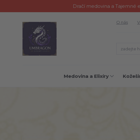
Dračí medovina a Tajemné el
O nás
V
Medovina a Elixíry
Kožeši