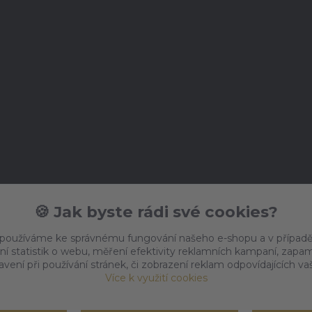
🍪 Jak byste rádi své cookies?
 používáme ke správnému fungování našeho e-shopu a v případě
ní statistik o webu, měření efektivity reklamních kampaní, zap
vení při používání stránek, či zobrazení reklam odpovídajících v
Více k využití cookies