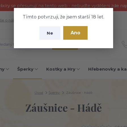
ixíry se přesunují na tento web - nebuďte vyděšeni zde na
Tímto potvrzuji, že jsem starší 18 let.
še o nákupu
Fotogalerie
Kontakty
Blog
Ano
Ne
Hledat
ny
Šperky
Kostky a Hry
Hřebenovky a ka
Úvod
Šperky
Záušnice - Hádě
Záušnice - Hádě