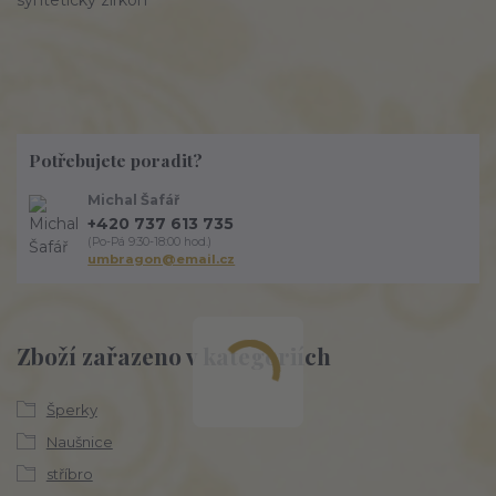
syntetický zirkon
Potřebujete poradit?
Michal Šafář
+420 737 613 735
(Po-Pá 9:30-18:00 hod.)
umbragon@email.cz
Zboží zařazeno v kategoriích
Šperky
Naušnice
stříbro