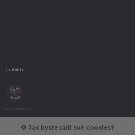
Kontakty
www.dracistin.cz
Michal Šafář
🍪 Jak byste rádi své cookies?
+420 737 613 735
(Po-Pá 9:30-18:00 hod.)