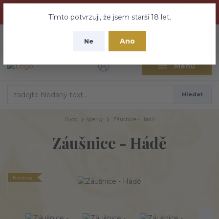
Dračí medovina a Tajemné elixíry se přesunují na tento web -
nebuďte vyděšeni zde najdete vše a ještě mnohem víc
Tímto potvrzuji, že jsem starší 18 let.
+420 737 613 735
0
ks
CZK
Ano
0 Kč
Ne
(Po-Pá 9:30-18:00 hod.)
Menu
Hledat
Úvod
Šperky
Záušnice - Hádě
Záušnice - Hádě
Novinka