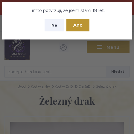
Dračí medovina a Tajemné elixíry se přesunují na tento web -
nebuďte vyděšeni zde najdete vše a ještě mnohem víc
Tímto potvrzuji, že jsem starší 18 let.
+420 737 613 735
0
ks
CZK
Ano
0 Kč
Ne
(Po-Pá 9:30-18:00 hod.)
Menu
Hledat
Úvod
Kostky a Hry
Kostky DnD , DrD a JaD
Železný drak
Železný drak