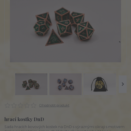
Ohodnotit produkt
hrací kostky DnD
Sada hracích kovových kostek na DnD s výraznými okraji s motivem