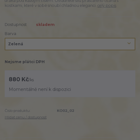
draka pod každým číslem. Ovládněte sílu prastarého titána s
kostkami, které v sobě snoubí chladnou eleganci.
celý popis
Dostupnost
skladem
Barva
Nejsme plátci DPH
880 Kč
/
ks
Momentálně není k dispozici
Číslo produktu:
KO02_02
Hlídat cenu / dostupnost