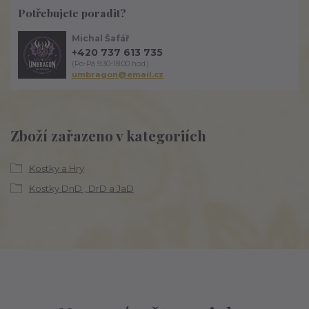
Potřebujete poradit?
Michal Šafář
+420 737 613 735
(Po-Pá 9:30-18:00 hod.)
umbragon@email.cz
Zboží zařazeno v kategoriích
Kostky a Hry
Kostky DnD , DrD a JaD