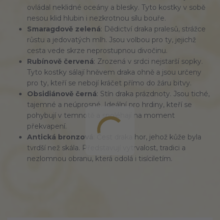
ovládal neklidné oceány a blesky. Tyto kostky v sobě
nesou klid hlubin i nezkrotnou sílu bouře.
Smaragdově zelená
: Dědictví draka pralesů, strážce
růstu a jedovatých mlh. Jsou volbou pro ty, jejichž
cesta vede skrze neprostupnou divočinu.
Rubínově červená
: Zrozená v srdci nejstarší sopky.
Tyto kostky sálají hněvem draka ohně a jsou určeny
pro ty, kteří se nebojí kráčet přímo do žáru bitvy.
Obsidiánově černá
: Stín draka prázdnoty. Jsou tiché,
tajemné a neúprosné. Ideální pro hrdiny, kteří se
pohybují v temnotě a spoléhají na moment
překvapení.
Antická bronzová
: Čest draka hor, jehož kůže byla
tvrdší než skála. Představují vytrvalost, tradici a
nezlomnou obranu, která odolá i tisíciletím.