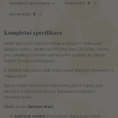
Kompletní specifikace
Hodnocení
0
Komentáře
0
Kompletní specifikace
Sedm kovových hracích kostek s motivem draka pod
každým číslem. Ideální na RPG hry typu DnD/JaD. Kostky
jsou zabaleny v černém sametovém pytlíčku se zlatým
logem Dungeons&Dragons.
V dobách, kdy světu vládli titáni, nebyli draci jen stvořeními z
masa a krve.
Byli to strážci samotných elementů, jejichž šupiny byly
ukovány z nejčistších kovů a drahokamů hluboko v
útrobách světa.
Říkalo se jim
Železní draci
.
Safírově modrá
: Pozůstatek draka bouří, který