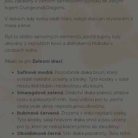
jsou zabaleny v černém sametovém pytlíčku se zlatým
logem Dungeons&Dragons.
V dobách, kdy světu vládli titáni, nebyli draci jen stvořeními z
masa a krve.
Byli to strážci samotných elementů, jejichž šupiny byly
ukovány z nejčistších kovů a drahokamů hluboko v
útrobách světa.
Říkalo se jim
Železní draci
.
Safírově modrá
: Pozůstatek draka bouří, který
ovládal neklidné oceány a blesky. Tyto kostky v sobě
nesou klid hlubin i nezkrotnou sílu bouře.
Smaragdově zelená
: Dědictví draka pralesů, strážce
růstu a jedovatých mlh. Jsou volbou pro ty, jejichž
cesta vede skrze neprostupnou divočinu.
Rubínově červená
: Zrozená v srdci nejstarší sopky.
Tyto kostky sálají hněvem draka ohně a jsou určeny
pro ty, kteří se nebojí kráčet přímo do žáru bitvy.
Obsidiánově černá
: Stín draka prázdnoty. Jsou tiché,