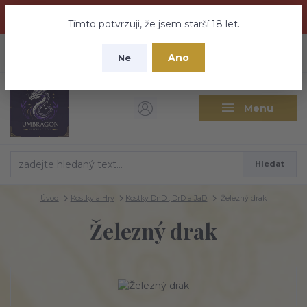
Dračí medovina a Tajemné elixíry se přesunují na tento web -
nebuďte vyděšeni zde najdete vše a ještě mnohem víc
Tímto potvrzuji, že jsem starší 18 let.
+420 737 613 735
0
ks
CZK
Ano
0 Kč
Ne
(Po-Pá 9:30-18:00 hod.)
Menu
Hledat
Úvod
Kostky a Hry
Kostky DnD , DrD a JaD
Železný drak
Železný drak