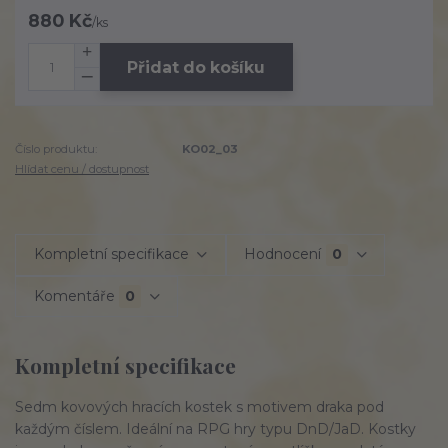
880 Kč
/
ks
Přidat do košíku
Číslo produktu:
KO02_03
Hlídat cenu / dostupnost
Kompletní specifikace
Hodnocení
0
Komentáře
0
Kompletní specifikace
Sedm kovových hracích kostek s motivem draka pod
každým číslem. Ideální na RPG hry typu DnD/JaD. Kostky