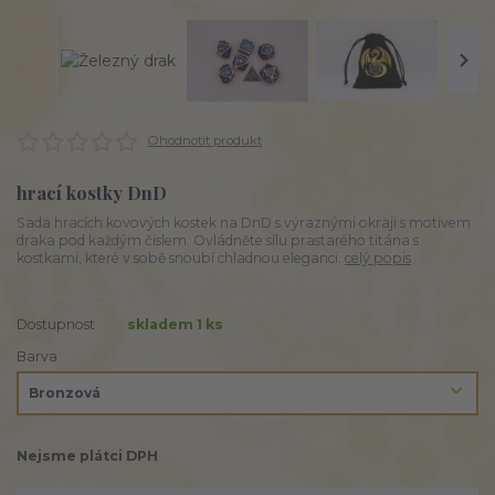
Ohodnotit produkt
hrací kostky DnD
Sada hracích kovových kostek na DnD s výraznými okraji s motivem
draka pod každým číslem. Ovládněte sílu prastarého titána s
kostkami, které v sobě snoubí chladnou eleganci.
celý popis
Dostupnost
skladem 1 ks
Barva
Nejsme plátci DPH