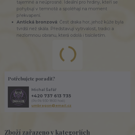
tajemné a neúprosné. Ideální pro hrdiny, kteří se
pohybují v temnotě a spoléhají na moment
překvapení.
Antická bronzová
: Čest draka hor, jehož kůže byla
tvrdší než skála. Představují vytrvalost, tradici a
nezlomnou obranu, která odolá i tisíciletím.
Potřebujete poradit?
Michal Šafář
+420 737 613 735
(Po-Pá 9:30-18:00 hod.)
umbragon@email.cz
Zboží zařazeno v kategoriích