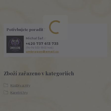
Potřebujete poradit?
Michal Šafář
+420 737 613 735
(Po-Pá 9:30-18:00 hod.)
umbragon@email.cz
Zboží zařazeno v kategoriích
Kostky a Hry
Karetní hry