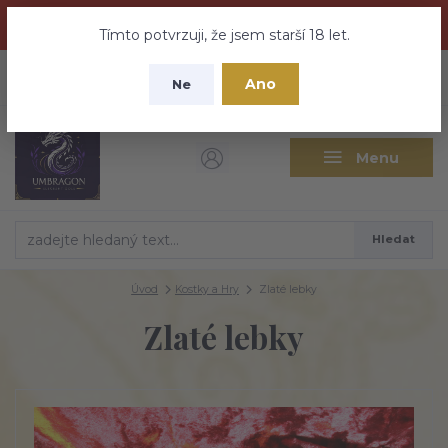
Dračí medovina a Tajemné elixíry se přesunují na tento web -
nebuďte vyděšeni zde najdete vše a ještě mnohem víc
Tímto potvrzuji, že jsem starší 18 let.
+420 737 613 735
0
ks
CZK
Ano
0 Kč
Ne
(Po-Pá 9:30-18:00 hod.)
Menu
Hledat
Úvod
Kostky a Hry
Zlaté lebky
Zlaté lebky