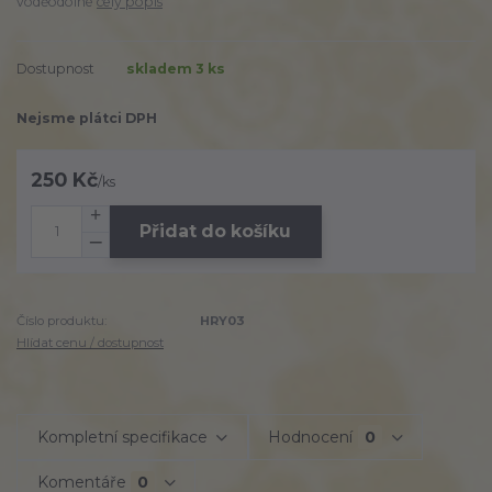
voděodolné
celý popis
Dostupnost
skladem 3 ks
Nejsme plátci DPH
250 Kč
/
ks
Přidat do košíku
Číslo produktu:
HRY03
Hlídat cenu / dostupnost
Kompletní specifikace
Hodnocení
0
Komentáře
0