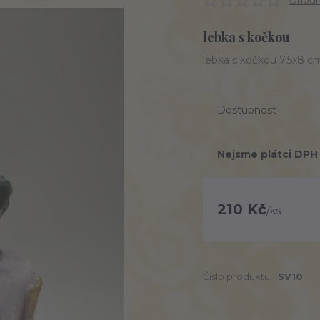
Ohodno
lebka s kočkou
lebka s kočkou 7,5x8 
Dostupnost
Nejsme plátci DPH
210 Kč
/
ks
Číslo produktu:
SV10