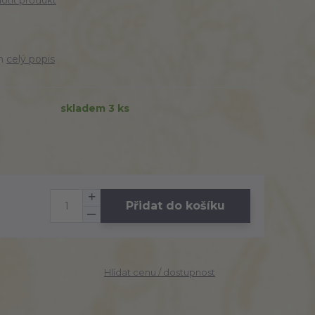
tit produkt
cm
celý popis
skladem 3 ks
Přidat do košíku
Hlídat cenu / dostupnost