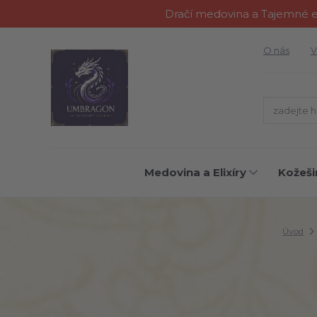
Dračí medovina a Tajemné el
O nás
V
Medovina a Elixíry
Kožeši
Úvod