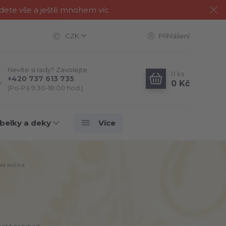
jdete vše a ještě mnohem víc
CZK
Přihlášení
Nevíte si rady? Zavolejte.
0
ks
+420 737 613 735
0 Kč
(Po-Pá 9:30-18:00 hod.)
belky a deky
Více
e kočka