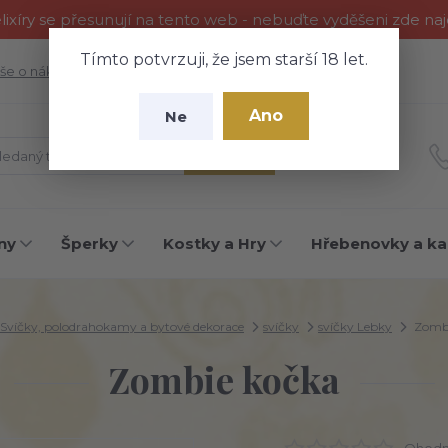
ixíry se přesunují na tento web - nebuďte vyděšeni zde na
Tímto potvrzuji, že jsem starší 18 let.
še o nákupu
Fotogalerie
Kontakty
Blog
Ano
Ne
Hledat
ny
Šperky
Kostky a Hry
Hřebenovky a ka
Svíčky, polodrahokamy a bytové dekorace
svíčky
svíčky Lebky
Zombi
Zombie kočka