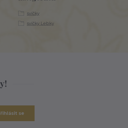
svíčky
svíčky Lebky
y!
řihlásit se